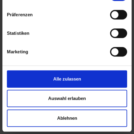
Unterschiede in den beschriebenen Leistungen gibt. Aug.
2023
Präferenzen
Statistiken
Wichtige Hinweise
Sie haben nur das Hotel (ohne Flug) gebucht?
Marketing
Den passenden Transfer zum Hotel finden Sie
auf www.urlaubstransfers.de
Saison- und witterungsbedingt können vor
allem zwischen November und April des
Alle zulassen
Folgejahres einige Ausstattungen sowie
Serviceleistungen des Hotels, insbesondere im
Außenbereich der Anlage, nicht zur Verfügung
Auswahl erlauben
stehen.
Ablehnen
Lage: Hotel Aqua Princess, Türkische Ägäis