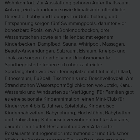
Wohnkomfort. Zur Ausstattung gehören Aufenthaltsraum,
Aufzug, ein Fahrradraum sowie klimatisierte öffentliche
Bereiche, Lobby und Lounge. Für Unterhaltung und
Entspannung sorgen fünf Swimmingpools, darunter vier
beheizbare Pools, ein Außenkinderbecken, drei
Wasserrutschen sowie ein Hallenbad mit eigenem
Kinderbecken. Dampfbad, Sauna, Whirlpool, Massagen,
Beauty-Anwendungen, Salzraum, Eisraum, Kneipp- und
Thalasso sorgen für erholsame Urlaubsmomente.
Sportbegeisterte freuen sich über zahlreiche
Sportangebote wie zwei Tennisplätze mit Flutlicht, Billard,
Fitnessraum, Fußball, Tischtennis und Beachvolleyball. Am
Strand stehen Wassersportmöglichkeiten wie Jetski, Kanu,
Wasserski und Windsurfen zur Verfügung. Für Familien gibt
es eine saisonale Kinderanimation, einen Mini-Club für
Kinder von 4 bis 12 Jahren, Spielplatz, Kinderdisco,
Kindermahlzeiten, Babynahrung, Hochstühle, Babybetten
und Babysitting. Kulinarisch verwöhnen fünf Restaurants,
darunter ein Buffet-Restaurant und vier A-la-carte-
Restaurants mit regionaler, internationaler und türkischer