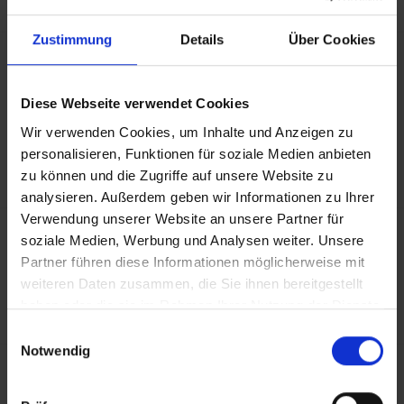
Zustimmung
Details
Über Cookies
Behindertengerechte Ausstattung
Die Reise ist im Allgemeinen nicht für Personen mit
Diese Webseite verwendet Cookies
eingeschränkter Mobilität geeignet. Bezüglich
genauerer Informationen im Hinblick auf Ihre
Wir verwenden Cookies, um Inhalte und Anzeigen zu
Bedürfnisse wenden Sie sich bitte an unser Service-
personalisieren, Funktionen für soziale Medien anbieten
Center.
zu können und die Zugriffe auf unsere Website zu
analysieren. Außerdem geben wir Informationen zu Ihrer
Verwendung unserer Website an unsere Partner für
Allgemeine Hoteldaten
soziale Medien, Werbung und Analysen weiter. Unsere
Partner führen diese Informationen möglicherweise mit
Hotelort: Didim
weiteren Daten zusammen, die Sie ihnen bereitgestellt
Kategorie der Unterkunft: 5
haben oder die sie im Rahmen Ihrer Nutzung der Dienste
Landeskategorie: 5
gesammelt haben.
Einwilligungsauswahl
Notwendig
Achtung: Bitte beachten Sie, dass der Check-In am
Flughafen bei einigen Fluggesellschaften kostenpflichtig