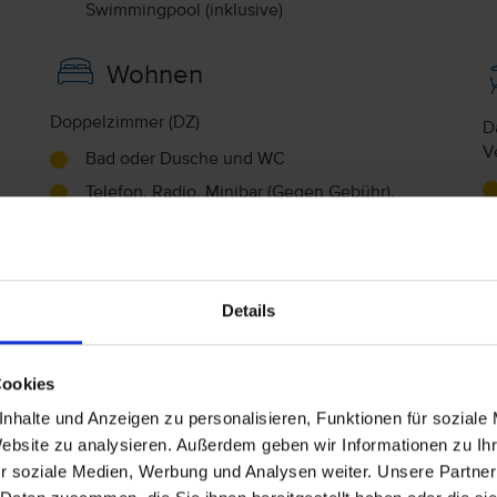
Swimmingpool (inklusive)
Wohnen
Doppelzimmer (DZ)
D
V
Bad oder Dusche und WC
Telefon, Radio, Minibar (Gegen Gebühr),
Zimmersafe (Gegen Gebühr), Fernseher
(inklusive), Klimaanlage
A
Superior Doppelzimmer (DS)
V
Details
Bad oder Dusche und WC
Doppelzimmer Economy (DE)
Cookies
Bad oder Dusche und WC
H
nhalte und Anzeigen zu personalisieren, Funktionen für soziale
Einzelzimmer Economy (EZ)
Website zu analysieren. Außerdem geben wir Informationen zu I
Bad oder Dusche und WC
F
r soziale Medien, Werbung und Analysen weiter. Unsere Partner