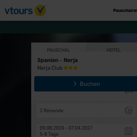
Pauschalre
PAUSCHAL
HOTEL
Spanien - Nerja
Spanien - Nerja
Nerja Club
Nerja Club
Buchen
2 Reisende
09.08.2026 - 07.04.2027
5-8 Tage