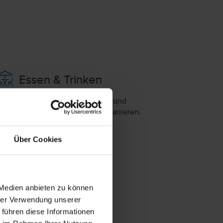
Essen & Trinken
as Angebot an Restaurants, Bars und
erpflegungsarten kann saisonal variieren.
Restaurant
Über Cookies
Bar
ngebotene Verpflegungsarten:
albpension
 Medien anbieten zu können
Frühstück, Abendessen
hrer Verwendung unserer
rühstück
 führen diese Informationen