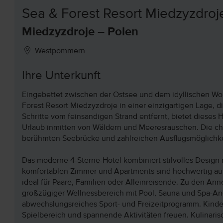
Sea & Forest Resort Miedzyzdroj
Miedzyzdroje – Polen
Westpommern
Ihre Unterkunft
Eingebettet zwischen der Ostsee und dem idyllischen Woll
Forest Resort Miedzyzdroje in einer einzigartigen Lage, d
Schritte vom feinsandigen Strand entfernt, bietet dieses
Urlaub inmitten von Wäldern und Meeresrauschen. Die ch
berühmten Seebrücke und zahlreichen Ausflugsmöglichkei
Das moderne 4-Sterne-Hotel kombiniert stilvolles Design
komfortablen Zimmer und Apartments sind hochwertig aus
ideal für Paare, Familien oder Alleinreisende. Zu den An
großzügiger Wellnessbereich mit Pool, Sauna und Spa-An
abwechslungsreiches Sport- und Freizeitprogramm. Kinder
Spielbereich und spannende Aktivitäten freuen. Kulinaris