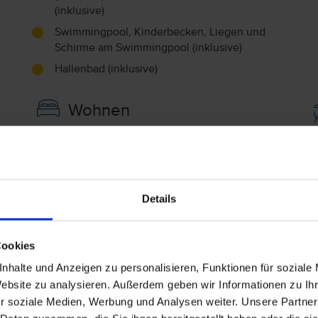
(inklusive)
Swimmingpool, Kinderbecken, Liegen und
Schirme am Swimmingpool (inklusive)
Hallenbad (inklusive)
Wohnen
App. 1 sep. Schlafzimmer (A1)
D
V
Typ Lux
31 m²
Details
Balkon oder Terrasse, Duschkabine
A
Double
Cookies
Kitchenette, Wasserkocher, Haartrockner,
H
nhalte und Anzeigen zu personalisieren, Funktionen für soziale
Kühlschrank (inklusive), Bademantel
(inklusive), WLAN im Zimmer (inklusive),
Website zu analysieren. Außerdem geben wir Informationen zu I
Fernseher (inklusive), Heizung (inklusive)
F
r soziale Medien, Werbung und Analysen weiter. Unsere Partner