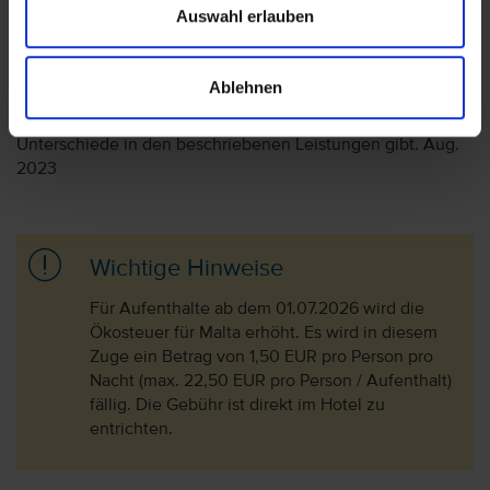
es vorkommen, dass der Hotelier
Auswahl erlauben
Nachzahlungsforderungen stellt oder die Buchung nicht
akzeptiert. Bitte beachten Sie, dass die vtours
Hotelbeschreibung für Ihre Buchung relevant ist! Es ist
Ablehnen
möglich, dass in Einzelfällen nicht alle Veranstalter
Hotelbeschreibungen ausweisen oder es entscheidende
Unterschiede in den beschriebenen Leistungen gibt. Aug.
2023
Wichtige Hinweise
Für Aufenthalte ab dem 01.07.2026 wird die
Ökosteuer für Malta erhöht. Es wird in diesem
Zuge ein Betrag von 1,50 EUR pro Person pro
Nacht (max. 22,50 EUR pro Person / Aufenthalt)
fällig. Die Gebühr ist direkt im Hotel zu
entrichten.