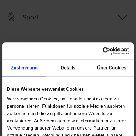
Sport
Behindertengerechte Ausstattung
Die Reise ist im Allgemeinen nicht für Personen mit
Zustimmung
Details
Über Cookies
eingeschränkter Mobilität geeignet. Bezüglich
genauerer Informationen im Hinblick auf Ihre
Bedürfnisse wenden Sie sich bitte an unser Service-
Diese Webseite verwendet Cookies
Center.
Wir verwenden Cookies, um Inhalte und Anzeigen zu
personalisieren, Funktionen für soziale Medien anbieten
zu können und die Zugriffe auf unsere Website zu
Allgemeine Hoteldaten
analysieren. Außerdem geben wir Informationen zu Ihrer
Hotelort: San Gwann
Verwendung unserer Website an unsere Partner für
Kategorie der Unterkunft: 4
soziale Medien, Werbung und Analysen weiter. Unsere