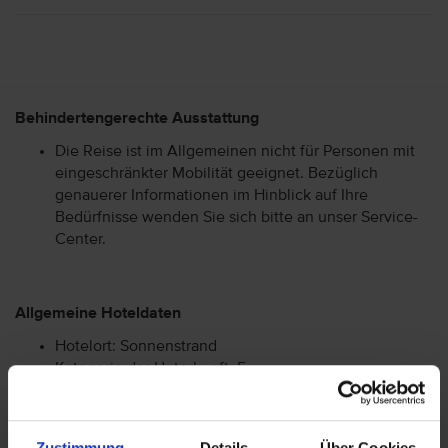
Behindertengerechte Ausstattung
Die Reise ist im Allgemeinen nicht für Personen mit
eingeschränkter Mobilität geeignet. Bezüglich
genauerer Informationen im Hinblick auf Ihre
Bedürfnisse wenden Sie sich bitte an unser Service-
Center.
Allgemeine Hoteldaten
Hotelort: Sonnenstrand
Kategorie der Unterkunft: 5
Landeskategorie: 4
Zustimmung
Details
Über Cookies