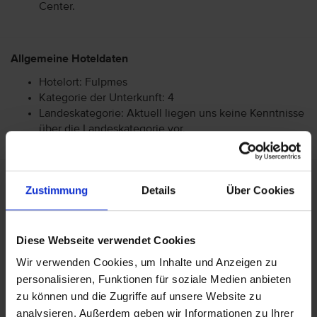
Center.
Allgemeine Hoteldaten
Hotelort: Fulpmes
Kategorie der Unterkunft: 4
Landeskategorie: Aktuell liegen uns keine Kenntnisse
über die Landeskategorie vor.
Achtung: Bitte beachten Sie, dass der Check-In am
Zustimmung
Details
Über Cookies
Flughafen bei einigen Fluggesellschaften kostenpflichtig
ist. Freigepäck und Verpflegung während des Fluges
können je nach Fluggesellschaft variieren. Informationen
Diese Webseite verwendet Cookies
erhalten Sie im Servicebereich unter Rund um die Reise bei
Informationen zu Fluggesellschaften
vtours
Wir verwenden Cookies, um Inhalte und Anzeigen zu
Gepäckinformationen
.
personalisieren, Funktionen für soziale Medien anbieten
zu können und die Zugriffe auf unsere Website zu
Wir möchten Sie darauf aufmerksam machen, dass Sie am
analysieren. Außerdem geben wir Informationen zu Ihrer
Ankunftstag ab 15 Uhr (örtliche Abweichung vorbehalten) in