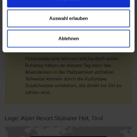
Information zur Halbpension:
Bei der Halbpension handelt es sich um die mit
¾-Verwöhnpension mit reichhaltigem
Auswahl erlauben
Frühstücksbuffet, Light Lunch ab 14 Uhr mit
Salaten, Suppen und Tiroler Köstlichkeiten,
süsser Nachmittagsjause von 15.30–16.30 Uhr,
Ablehnen
abends 5-Gang-Wahlmenü mit Antipasti- und
Salatbuffet.
Hotelrestaurants können wöchentlich einen
Ruhetag haben; an diesem Tag kann das
Abendessen in der Halbpension entfallen.
Teilweise können durch die Kulturtaxe
Zusatzkosten entstehen, die direkt vor Ort zu
zahlen sind.
Lage: Alpin Resort Stubaier Hof, Tirol