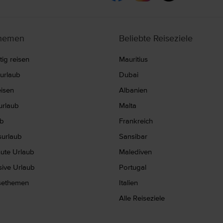
themen
Beliebte Reiseziele
ig reisen
Mauritius
nurlaub
Dubai
eisen
Albanien
rlaub
Malta
ub
Frankreich
surlaub
Sansibar
nute Urlaub
Malediven
usive Urlaub
Portugal
isethemen
Italien
Alle Reiseziele