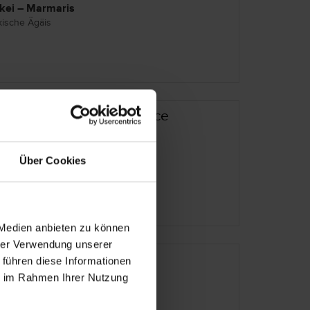
kei – Marmaris
kische Ägäis
and Yazici Marmaris Palace
kei – Marmaris
Über Cookies
kische Ägäis
 Medien anbieten zu können
hrer Verwendung unserer
een Nature Resort & Spa
 führen diese Informationen
ie im Rahmen Ihrer Nutzung
kei – Marmaris
kische Ägäis