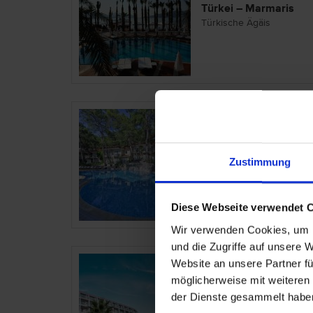
Türkei – Marmaris
Türkische Ägäis
Grand Yazici Clu
Hotel
Zustimmung
Türkei – Marmaris
Türkische Ägäis
Diese Webseite verwendet 
Wir verwenden Cookies, um I
und die Zugriffe auf unsere 
Green Nature Di
Website an unsere Partner fü
möglicherweise mit weiteren
der Dienste gesammelt habe
Türkei – Marmaris
Türkische Ägäis