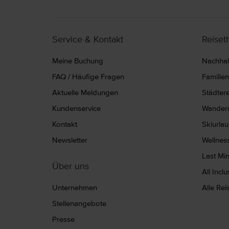
Service & Kontakt
Reise
Meine Buchung
Nachhalt
FAQ / Häufige Fragen
Familie
Aktuelle Meldungen
Städter
Kundenservice
Wanderu
Kontakt
Skiurla
Newsletter
Wellnes
Last Mi
Über uns
All Incl
Unternehmen
Alle Re
Stellenangebote
Presse