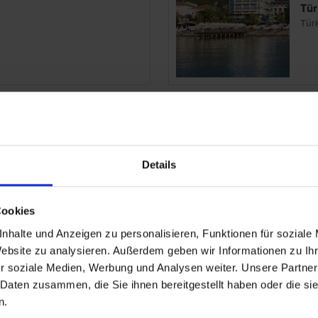
Tür
Tür
b Turban Thermal
Gr
Tür
Details
Tür
Cookies
nhalte und Anzeigen zu personalisieren, Funktionen für soziale
Website zu analysieren. Außerdem geben wir Informationen zu I
amond Hotel
Gr
r soziale Medien, Werbung und Analysen weiter. Unsere Partner
 Daten zusammen, die Sie ihnen bereitgestellt haben oder die s
n.
Tür
Tür