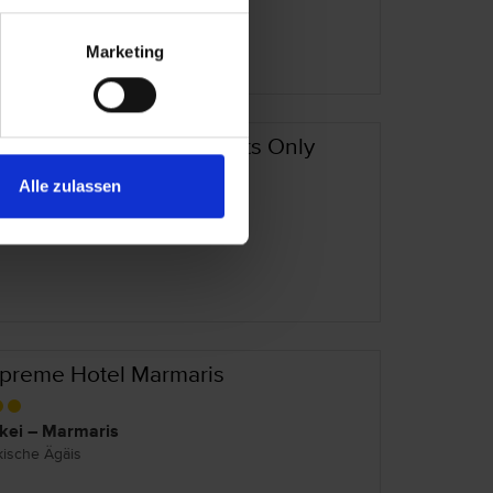
Marketing
rmaris Bay Resort - Adults Only
Alle zulassen
kei – Marmaris
kische Ägäis
preme Hotel Marmaris
kei – Marmaris
kische Ägäis