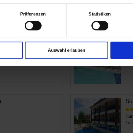
Präferenzen
Statistiken
Ma
Auswahl erlauben
Tür
Tür
h
Su
Tür
Tür