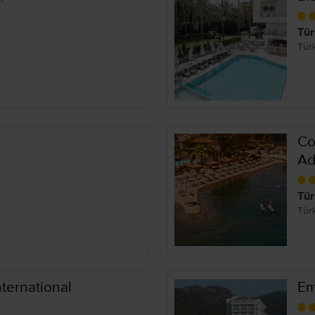
Tür
Tür
Co
Ad
Tür
Tür
ternational
Em