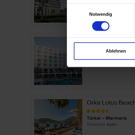
Einwilligungsauswahl
Notwendig
Lalila Blue
Ablehnen
Türkei – Marmaris
Türkische Ägäis
Orka Lotus Beac
Türkei – Marmaris
Türkische Ägäis