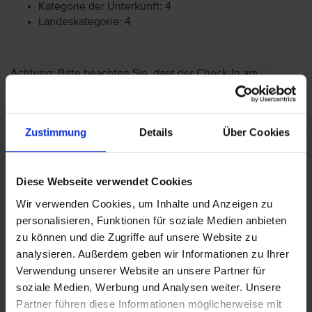
Kategorie der Unterkunft: 4
Landeskategorie: 4
Achtung: Bitte beachten Sie, dass der Check-In am
Flughafen bei einigen Fluggesellschaften kostenpflichtig
ist. Freigepäck und Verpflegung während des Fluges
können je nach Fluggesellschaft variieren. Informationen
Zustimmung
Details
Über Cookies
erhalten Sie im Servicebereich unter Rund um die Reise bei
Informationen zu Fluggesellschaften
vtours
Gepäckinformationen
.
Diese Webseite verwendet Cookies
Wir möchten Sie darauf aufmerksam machen, dass Sie am
Wir verwenden Cookies, um Inhalte und Anzeigen zu
Ankunftstag ab 15 Uhr (örtliche Abweichung vorbehalten) in
Ihr Hotel einchecken können. An Ihrem Abreisetag können
personalisieren, Funktionen für soziale Medien anbieten
Sie Ihr Zimmer bis 11 Uhr (örtliche Abweichung vorbehalten)
zu können und die Zugriffe auf unsere Website zu
nutzen. Bitte beachten Sie, dass es bei Nur-Hotel-
analysieren. Außerdem geben wir Informationen zu Ihrer
Buchungen vorkommen kann, dass der Hotelier einen
Verwendung unserer Website an unsere Partner für
Nachweis der Anreise aus einem EU-Land oder der Schweiz
soziale Medien, Werbung und Analysen weiter. Unsere
fordert. Sollte ein derartiger Nachweis nicht gelingen, kann
Partner führen diese Informationen möglicherweise mit
es vorkommen, dass der Hotelier