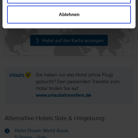
Lage: Hotel Side Royal Paradise, Türkische
Ablehnen
Riviera
Hotel auf der Karte anzeigen
Sie haben nur das Hotel (ohne Flug)
gebucht? Den passenden Transfer zum
Hotel finden Sie auf
www.urlaubstransfers.de
Alternative Hotels Side & Umgebung:
Hotel Dream World Aqua,
5 Sterne - Side