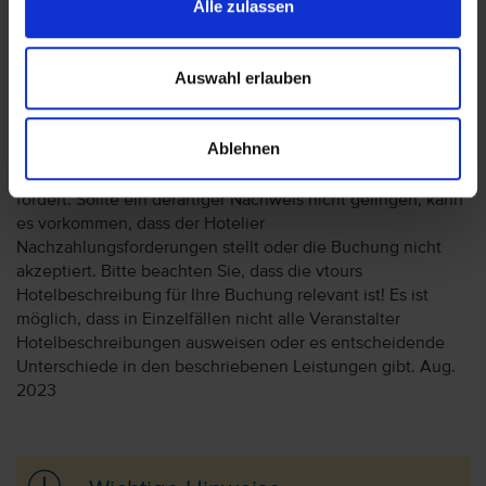
Alle zulassen
Wir möchten Sie darauf aufmerksam machen, dass Sie am
Ankunftstag ab 15 Uhr (örtliche Abweichung vorbehalten) in
Auswahl erlauben
Ihr Hotel einchecken können. An Ihrem Abreisetag können
Sie Ihr Zimmer bis 11 Uhr (örtliche Abweichung vorbehalten)
nutzen. Bitte beachten Sie, dass es bei Nur-Hotel-
Ablehnen
Buchungen vorkommen kann, dass der Hotelier einen
Nachweis der Anreise aus einem EU-Land oder der Schweiz
fordert. Sollte ein derartiger Nachweis nicht gelingen, kann
es vorkommen, dass der Hotelier
Nachzahlungsforderungen stellt oder die Buchung nicht
akzeptiert. Bitte beachten Sie, dass die vtours
Hotelbeschreibung für Ihre Buchung relevant ist! Es ist
möglich, dass in Einzelfällen nicht alle Veranstalter
Hotelbeschreibungen ausweisen oder es entscheidende
Unterschiede in den beschriebenen Leistungen gibt. Aug.
2023