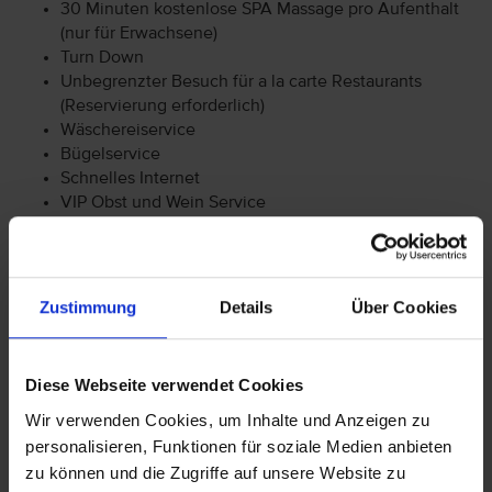
30 Minuten kostenlose SPA Massage pro Aufenthalt
(nur für Erwachsene)
Turn Down
Unbegrenzter Besuch für a la carte Restaurants
(Reservierung erforderlich)
Wäschereiservice
Bügelservice
Schnelles Internet
VIP Obst und Wein Service
Schokolade
Trockenfrüchte
Nespresso Kaffeemaschine
Zimmerservice (frühstück-Mittagessen-Abendessen
Zustimmung
Details
Über Cookies
Zeitraum)
Diese Webseite verwendet Cookies
Miramare Beach: Im Hotel steht während der Wintersaison
Wir verwenden Cookies, um Inhalte und Anzeigen zu
ein beheizter Außenpool zur Verfügung. Ebenso steht für
personalisieren, Funktionen für soziale Medien anbieten
die Sommersaison ein gekühlter Außenpool zur Verfügung.
zu können und die Zugriffe auf unsere Website zu