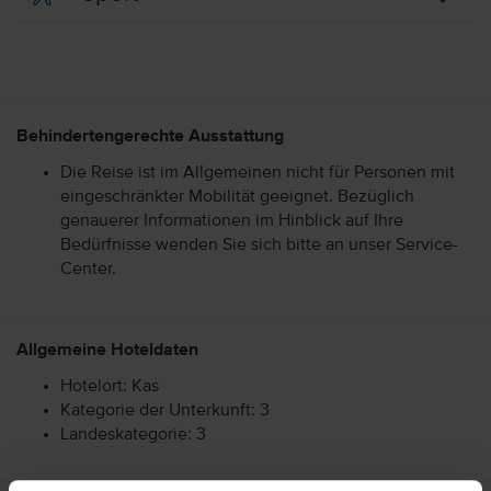
Behindertengerechte Ausstattung
Die Reise ist im Allgemeinen nicht für Personen mit
eingeschränkter Mobilität geeignet. Bezüglich
genauerer Informationen im Hinblick auf Ihre
Bedürfnisse wenden Sie sich bitte an unser Service-
Center.
Allgemeine Hoteldaten
Hotelort: Kas
Kategorie der Unterkunft: 3
Landeskategorie: 3