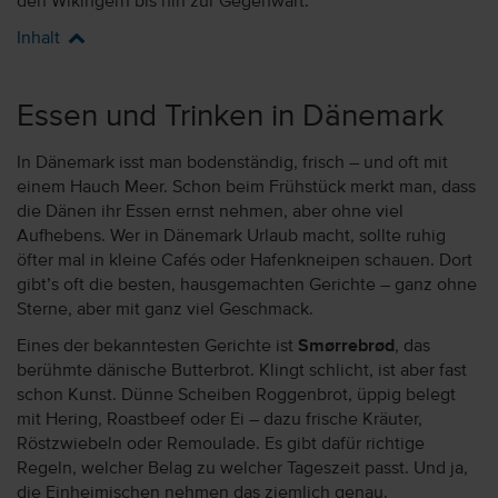
den Wikingern bis hin zur Gegenwart.
Inhalt
Essen und Trinken in Dänemark
In Dänemark isst man bodenständig, frisch – und oft mit
einem Hauch Meer. Schon beim Frühstück merkt man, dass
die Dänen ihr Essen ernst nehmen, aber ohne viel
Aufhebens. Wer in Dänemark Urlaub macht, sollte ruhig
öfter mal in kleine Cafés oder Hafenkneipen schauen. Dort
gibt’s oft die besten, hausgemachten Gerichte – ganz ohne
Sterne, aber mit ganz viel Geschmack.
Eines der bekanntesten Gerichte ist
Smørrebrød
, das
berühmte dänische Butterbrot. Klingt schlicht, ist aber fast
schon Kunst. Dünne Scheiben Roggenbrot, üppig belegt
mit Hering, Roastbeef oder Ei – dazu frische Kräuter,
Röstzwiebeln oder Remoulade. Es gibt dafür richtige
Regeln, welcher Belag zu welcher Tageszeit passt. Und ja,
die Einheimischen nehmen das ziemlich genau.