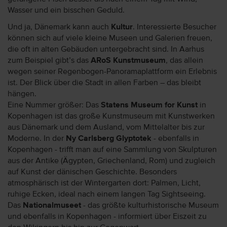
Wasser und ein bisschen Geduld.
Und ja, Dänemark kann auch
Kultur
. Interessierte Besucher
können sich auf viele kleine Museen und Galerien freuen,
die oft in alten Gebäuden untergebracht sind. In Aarhus
zum Beispiel gibt’s das
ARoS Kunstmuseum
, das allein
wegen seiner Regenbogen-Panoramaplattform ein Erlebnis
ist. Der Blick über die Stadt in allen Farben – das bleibt
hängen.
Eine Nummer größer: Das
Statens Museum for Kunst
in
Kopenhagen ist das große Kunstmuseum mit Kunstwerken
aus Dänemark und dem Ausland, vom Mittelalter bis zur
Moderne. In der
Ny Carlsberg Glyptotek
- ebenfalls in
Kopenhagen - trifft man auf eine Sammlung von Skulpturen
aus der Antike (Ägypten, Griechenland, Rom) und zugleich
auf Kunst der dänischen Geschichte. Besonders
atmosphärisch ist der Wintergarten dort: Palmen, Licht,
ruhige Ecken, ideal nach einem langen Tag Sightseeing.
Das
Nationalmuseet
- das größte kulturhistorische Museum
und ebenfalls in Kopenhagen - informiert über Eiszeit zu