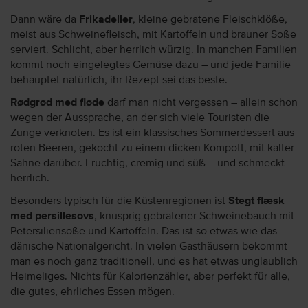
Dann wäre da
Frikadeller
, kleine gebratene Fleischklöße,
meist aus Schweinefleisch, mit Kartoffeln und brauner Soße
serviert. Schlicht, aber herrlich würzig. In manchen Familien
kommt noch eingelegtes Gemüse dazu – und jede Familie
behauptet natürlich, ihr Rezept sei das beste.
Rødgrød med fløde
darf man nicht vergessen – allein schon
wegen der Aussprache, an der sich viele Touristen die
Zunge verknoten. Es ist ein klassisches Sommerdessert aus
roten Beeren, gekocht zu einem dicken Kompott, mit kalter
Sahne darüber. Fruchtig, cremig und süß – und schmeckt
herrlich.
Besonders typisch für die Küstenregionen ist
Stegt flæsk
med persillesovs
, knusprig gebratener Schweinebauch mit
Petersiliensoße und Kartoffeln. Das ist so etwas wie das
dänische Nationalgericht. In vielen Gasthäusern bekommt
man es noch ganz traditionell, und es hat etwas unglaublich
Heimeliges. Nichts für Kalorienzähler, aber perfekt für alle,
die gutes, ehrliches Essen mögen.