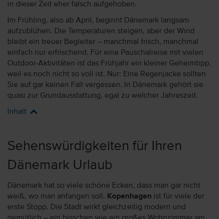
in dieser Zeit eher falsch aufgehoben.
Im Frühling, also ab April, beginnt Dänemark langsam
aufzublühen. Die Temperaturen steigen, aber der Wind
bleibt ein treuer Begleiter – manchmal frisch, manchmal
einfach nur erfrischend. Für eine Pauschalreise mit vielen
Outdoor-Aktivitäten ist das Frühjahr ein kleiner Geheimtipp,
weil es noch nicht so voll ist. Nur: Eine Regenjacke sollten
Sie auf gar keinen Fall vergessen. In Dänemark gehört sie
quasi zur Grundausstattung, egal zu welcher Jahreszeit.
Inhalt
Sehenswürdigkeiten für Ihren
Dänemark Urlaub
Dänemark hat so viele schöne Ecken, dass man gar nicht
weiß, wo man anfangen soll.
Kopenhagen
ist für viele der
erste Stopp. Die Stadt wirkt gleichzeitig modern und
gemütlich – ein bisschen wie ein großes Wohnzimmer am