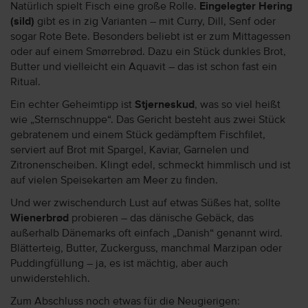
Natürlich spielt Fisch eine große Rolle.
Eingelegter Hering
(sild)
gibt es in zig Varianten – mit Curry, Dill, Senf oder
sogar Rote Bete. Besonders beliebt ist er zum Mittagessen
oder auf einem Smørrebrød. Dazu ein Stück dunkles Brot,
Butter und vielleicht ein Aquavit – das ist schon fast ein
Ritual.
Ein echter Geheimtipp ist
Stjerneskud
, was so viel heißt
wie „Sternschnuppe“. Das Gericht besteht aus zwei Stück
gebratenem und einem Stück gedämpftem Fischfilet,
serviert auf Brot mit Spargel, Kaviar, Garnelen und
Zitronenscheiben. Klingt edel, schmeckt himmlisch und ist
auf vielen Speisekarten am Meer zu finden.
Und wer zwischendurch Lust auf etwas Süßes hat, sollte
Wienerbrød
probieren – das dänische Gebäck, das
außerhalb Dänemarks oft einfach „Danish“ genannt wird.
Blätterteig, Butter, Zuckerguss, manchmal Marzipan oder
Puddingfüllung – ja, es ist mächtig, aber auch
unwiderstehlich.
Zum Abschluss noch etwas für die Neugierigen: