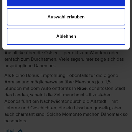
oben steht, spürt sofort, warum so viele Dänen diese
Landschaft lieben. Diese Sehenswürdigkeit liegt noch
Auswahl erlauben
nördlich von Aalborg und ist möglicher ein Tipp, wenn Sie
die eigene Anreise mit dem Auto planen.
Und wer Natur mag, sollte sich unbedingt den
Nationalpark
Ablehnen
Mols Bjerge
anschauen (auf der Halbinsel Djursland,
nordöstlich von Aarhus). Hügel, Heide, Wälder und weite
Ausblicke über die Ostsee – perfekt zum Wandern oder
einfach zum Durchatmen. Viele sagen, hier zeige sich das
ursprüngliche Dänemark.
Als kleine Bonus-Empfehlung - ebenfalls für die eigene
Anreise und möglicherweise über Flensburg (ca. 1,5
Stunden mit dem Auto entfernt): In
Ribe
, der ältesten Stadt
des Landes, scheint die Zeit manchmal stillzustehen.
Abends führt ein Nachtwächter durch die Altstadt – mit
Laterne und Geschichten, die ein bisschen gruselig, aber
auch charmant sind. Solche Momente machen Dänemark so
besonders.
Inhalt