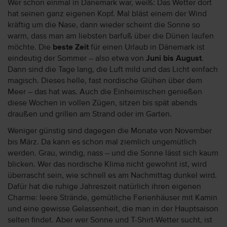
Wer schon einmal in Dänemark war, weiß: Das Wetter dort
hat seinen ganz eigenen Kopf. Mal bläst einem der Wind
kräftig um die Nase, dann wieder scheint die Sonne so
warm, dass man am liebsten barfuß über die Dünen laufen
möchte. Die
beste Zeit
für einen Urlaub in Dänemark ist
eindeutig der Sommer – also etwa von
Juni bis August
.
Dann sind die Tage lang, die Luft mild und das Licht einfach
magisch. Dieses helle, fast nordische Glühen über dem
Meer – das hat was. Auch die Einheimischen genießen
diese Wochen in vollen Zügen, sitzen bis spät abends
draußen und grillen am Strand oder im Garten.
Weniger günstig sind dagegen die Monate von November
bis März. Da kann es schon mal ziemlich ungemütlich
werden. Grau, windig, nass – und die Sonne lässt sich kaum
blicken. Wer das nordische Klima nicht gewohnt ist, wird
überrascht sein, wie schnell es am Nachmittag dunkel wird.
Dafür hat die ruhige Jahreszeit natürlich ihren eigenen
Charme: leere Strände, gemütliche Ferienhäuser mit Kamin
und eine gewisse Gelassenheit, die man in der Hauptsaison
selten findet. Aber wer Sonne und T-Shirt-Wetter sucht, ist