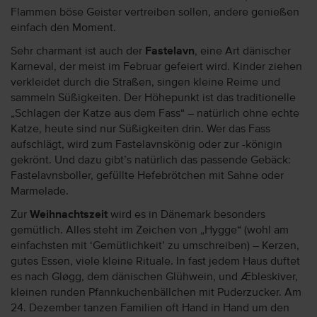
Flammen böse Geister vertreiben sollen, andere genießen
einfach den Moment.
Sehr charmant ist auch der
Fastelavn
, eine Art dänischer
Karneval, der meist im Februar gefeiert wird. Kinder ziehen
verkleidet durch die Straßen, singen kleine Reime und
sammeln Süßigkeiten. Der Höhepunkt ist das traditionelle
„Schlagen der Katze aus dem Fass“ – natürlich ohne echte
Katze, heute sind nur Süßigkeiten drin. Wer das Fass
aufschlägt, wird zum Fastelavnskönig oder zur -königin
gekrönt. Und dazu gibt’s natürlich das passende Gebäck:
Fastelavnsboller, gefüllte Hefebrötchen mit Sahne oder
Marmelade.
Zur
Weihnachtszeit
wird es in Dänemark besonders
gemütlich. Alles steht im Zeichen von „Hygge“ (wohl am
einfachsten mit ‘Gemütlichkeit’ zu umschreiben) – Kerzen,
gutes Essen, viele kleine Rituale. In fast jedem Haus duftet
es nach Gløgg, dem dänischen Glühwein, und Æbleskiver,
kleinen runden Pfannkuchenbällchen mit Puderzucker. Am
24. Dezember tanzen Familien oft Hand in Hand um den