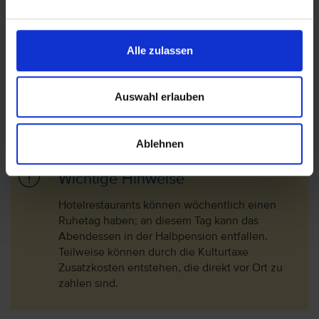
es vorkommen, dass der Hotelier
Nachzahlungsforderungen stellt oder die Buchung nicht
akzeptiert. Bitte beachten Sie, dass die vtours
Alle zulassen
Hotelbeschreibung für Ihre Buchung relevant ist! Es ist
möglich, dass in Einzelfällen nicht alle Veranstalter
Hotelbeschreibungen ausweisen oder es entscheidende
Auswahl erlauben
Unterschiede in den beschriebenen Leistungen gibt. Aug.
2023
Ablehnen
Wichtige Hinweise
Hotelrestaurants können wöchentlich einen
Ruhetag haben; an diesem Tag kann das
Abendessen in der Halbpension entfallen.
Teilweise können durch die Kulturtaxe
Zusatzkosten entstehen, die direkt vor Ort zu
zahlen sind.