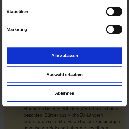
den ägyptischen Botschaften und
Generalkonsulaten (derzeit 28,00 EUR p.P.)
Statistiken
oder online als E-Visum über das Visa-Portal
Ägyptens (derzeit 30,00 USD p.P.) oder bei
Marketing
Einreise nach Ägypten an den dafür
vorgesehenen Schaltern an den Flughäfen
(derzeit 30,00 USD p.P.) erwerben.
Als besonderen Service für vtours-Gäste bietet
Alle zulassen
unsere örtliche Agentur bei Einreise auch die
Möglichkeit das „Welcome to Egypt“- Paket für
34,00 EUR p.P. zu erwerben, welches neben
Auswahl erlauben
den Visagebühren zusätzlich weitere
Leistungen wie die beschleunigte Abwicklung
der Einreiseformalitäten und die persönliche
Ablehnen
Begrüßung durch die Reiseleitung bietet. Das
„Welcome to Egypt“- Paket ist bei Ankunft am
Flughafen bei den örtlichen Vertretern in bar zu
bezahlen. Bürger aus Nicht-EU-Ländern
informieren sich bitte vorab bei der zuständigen
ägyptischen Botschaft über die jeweiligen