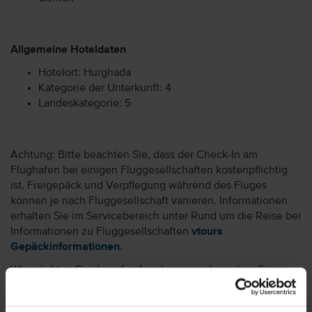
Allgemeine Hoteldaten
Hotelort: Hurghada
Kategorie der Unterkunft: 4
Landeskategorie: 5
Achtung: Bitte beachten Sie, dass der Check-In am
Flughafen bei einigen Fluggesellschaften kostenpflichtig
ist. Freigepäck und Verpflegung während des Fluges
können je nach Fluggesellschaft variieren. Informationen
erhalten Sie im Servicebereich unter Rund um die Reise bei
Informationen zu Fluggesellschaften
vtours
Gepäckinformationen
.
Wir möchten Sie darauf aufmerksam machen, dass Sie am
Ankunftstag ab 15 Uhr (örtliche Abweichung vorbehalten) in
Ihr Hotel einchecken können. An Ihrem Abreisetag können