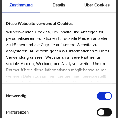
Sie Ihr Zimmer bis 11 Uhr (örtliche Abweichung vorbehalten)
Zustimmung
Details
Über Cookies
nutzen. Bitte beachten Sie, dass es bei Nur-Hotel-
Buchungen vorkommen kann, dass der Hotelier einen
Nachweis der Anreise aus einem EU-Land oder der Schweiz
Diese Webseite verwendet Cookies
fordert. Sollte ein derartiger Nachweis nicht gelingen, kann
es vorkommen, dass der Hotelier
Wir verwenden Cookies, um Inhalte und Anzeigen zu
Nachzahlungsforderungen stellt oder die Buchung nicht
personalisieren, Funktionen für soziale Medien anbieten
akzeptiert. Bitte beachten Sie, dass die vtours
zu können und die Zugriffe auf unsere Website zu
Hotelbeschreibung für Ihre Buchung relevant ist! Es ist
analysieren. Außerdem geben wir Informationen zu Ihrer
möglich, dass in Einzelfällen nicht alle Veranstalter
Verwendung unserer Website an unsere Partner für
Hotelbeschreibungen ausweisen oder es entscheidende
soziale Medien, Werbung und Analysen weiter. Unsere
Unterschiede in den beschriebenen Leistungen gibt. Aug.
Partner führen diese Informationen möglicherweise mit
2023
weiteren Daten zusammen, die Sie ihnen bereitgestellt
haben oder die sie im Rahmen Ihrer Nutzung der Dienste
gesammelt haben.
Einwilligungsauswahl
Wichtige Hinweise
Notwendig
Für die Einreise nach Ägypten ist ein
kostenpflichtiges Visum erforderlich. EU-Bürger
Präferenzen
können das Visum entweder vor Anreise bei