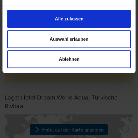
Alle zulassen
Wichtige Hinweise
Saison- und witterungsbedingt können vor
Auswahl erlauben
allem zwischen November und April des
Folgejahres einige Ausstattungen sowie
Serviceleistungen des Hotels, insbesondere im
Ablehnen
Außenbereich der Anlage, nicht zur Verfügung
stehen.
Lage: Hotel Dream World Aqua, Türkische
Riviera
Hotel auf der Karte anzeigen