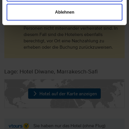
dass es in Marokko für marokkanische
Staatsbürger nicht gestattet ist, mit einem
Ablehnen
Bürger oder einer Bürgerin eines europäischen
Landes ein Zimmer zu beziehen, wenn beide
Personen nicht miteinander verheiratet sind. In
diesem Fall sind die Hoteliers ebenfalls
berechtigt, vor Ort eine Nachzahlung zu
erheben oder die Buchung zurückzuweisen.
Lage: Hotel Diwane, Marrakesch-Safi
Hotel auf der Karte anzeigen
Sie haben nur das Hotel (ohne Flug)