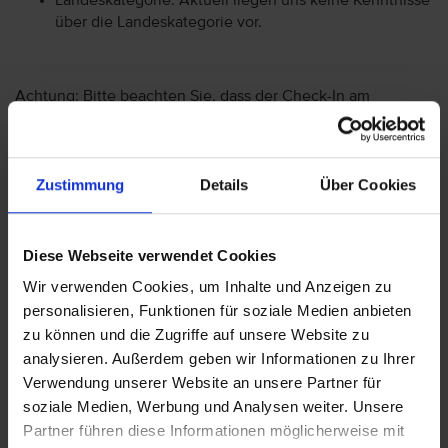
Landeskategorie: Aktuell liegen uns keine Kenntnisse
über die Landeskategorie vor.
Achtung: Bitte beachten Sie, dass der Check-In am
Flughafen bei einigen Fluggesellschaften kostenpflichtig
ist. Freigepäck und Verpflegung während des Fluges
können je nach Fluggesellschaft variieren. Informationen
Zustimmung
Details
Über Cookies
erhalten Sie im Servicebereich unter Rund um die Reise bei
Informationen zu Fluggesellschaften
vtours
Gepäckinformationen
.
Diese Webseite verwendet Cookies
Wir möchten Sie darauf aufmerksam machen, dass Sie am
Ankunftstag ab 15 Uhr (örtliche Abweichung vorbehalten) in
Wir verwenden Cookies, um Inhalte und Anzeigen zu
Ihr Hotel einchecken können. An Ihrem Abreisetag können
personalisieren, Funktionen für soziale Medien anbieten
Sie Ihr Zimmer bis 11 Uhr (örtliche Abweichung vorbehalten)
zu können und die Zugriffe auf unsere Website zu
nutzen. Bitte beachten Sie, dass es bei Nur-Hotel-
analysieren. Außerdem geben wir Informationen zu Ihrer
Buchungen vorkommen kann, dass der Hotelier einen
Verwendung unserer Website an unsere Partner für
Nachweis der Anreise aus einem EU-Land oder der Schweiz
soziale Medien, Werbung und Analysen weiter. Unsere
fordert. Sollte ein derartiger Nachweis nicht gelingen, kann
Partner führen diese Informationen möglicherweise mit
es vorkommen, dass der Hotelier