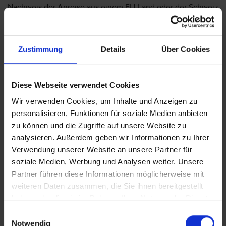
Nachweis der Anreise aus einem EU-Land oder der Schweiz
fordert. Sollte ein derartiger Nachweis nicht gelingen, kann
es vorkommen, dass der Hotelier
Nachzahlungsforderungen stellt oder die Buchung nicht
Zustimmung
Details
Über Cookies
akzeptiert. Bitte beachten Sie, dass die vtours
Hotelbeschreibung für Ihre Buchung relevant ist! Es ist
möglich, dass in Einzelfällen nicht alle Veranstalter
Diese Webseite verwendet Cookies
Hotelbeschreibungen ausweisen oder es entscheidende
Unterschiede in den beschriebenen Leistungen gibt. Aug.
Wir verwenden Cookies, um Inhalte und Anzeigen zu
2023
personalisieren, Funktionen für soziale Medien anbieten
zu können und die Zugriffe auf unsere Website zu
analysieren. Außerdem geben wir Informationen zu Ihrer
Verwendung unserer Website an unsere Partner für
Wichtige Hinweise
soziale Medien, Werbung und Analysen weiter. Unsere
Hotelrestaurants können wöchentlich einen
Partner führen diese Informationen möglicherweise mit
Ruhetag haben; an diesem Tag kann das
weiteren Daten zusammen, die Sie ihnen bereitgestellt
Abendessen in der Halbpension entfallen.
haben oder die sie im Rahmen Ihrer Nutzung der Dienste
Teilweise können durch die Kulturtaxe
gesammelt haben.
Einwilligungsauswahl
Zusatzkosten entstehen, die direkt vor Ort zu
Notwendig