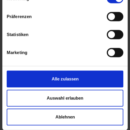
zahlen sind.
Präferenzen
Lage: Hotel Hilton Dresden, Sachsen
Statistiken
Hotel auf der Karte anzeigen
Marketing
Alle zulassen
Alternative Hotels Dresden & Umgebung:
Star G Hotel Premium Dresden Altmarkt,
Auswahl erlauben
3 Sterne - Dresden
Hotel NH Collection Dresden Altmarkt,
Ablehnen
4 Sterne - Dresden