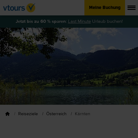
Meine Buchung
Jetzt bis zu 60 % sparen
:
Last Minute
Urlaub buchen!
Reiseziele
Österreich
Kärnten