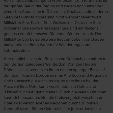
Volksmusik vielbesungene Wörthersee. Der Wörthersee ist
der größte See in der Region und zudem noch einer der
wärmsten Alpenseen in Österreich. Doch auch die anderen
Seen des Bundeslandes sind nicht weniger sehenswert.
Millstätter See, Faaker See, Weißensee, Ossiacher See,
Klopeiner See sowie Pressegger See sind mindestens
genauso empfehlenswert für einen Kärnten Urlaub. Der
Millstätter See beispielsweise liegt umgeben von Bergen
mit wunderschönen Wegen für Wanderungen und
Fahrradrouten.
Hier empfiehlt sich der Besuch von Döbriach, ein mitten in
den Bergen gelegenes Wanderdorf. Von den Hügeln
Döbriachs aus bietet sich Ihnen ein einzigartiger Blick auf
den See inklusive Bergpanorama. Alle Seen und Regionen
sind touristisch gut erschlossen, so dass Ihnen bei der
Auswahl Ihrer Unterkunft verschiedenste Hotels und
"Hütten" zur Verfügung stehen. Durch die vielen Optionen
kann sich besonders hier ein Preisvergleich zwischen den
Hotels der verschiedenen Regionen durchaus lohnen.
Generell ist der Süden Österreichs für jede erdenkliche