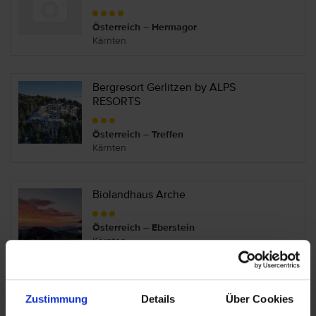
Österreich – Hermagor
Kärnten
Bergresort Gerlitzen by ALPS
RESORTS
Österreich – Treffen
Kärnten
Biolandhaus Arche
Österreich – Eberstein
Kärnten
Chalets & Glamping Nassfeld by
Zustimmung
Details
Über Cookies
ALPS RESORTS