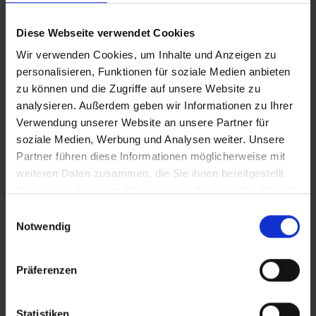
Österreich – Kötschach-Mauthen
Kärnten
Diese Webseite verwendet Cookies
Wir verwenden Cookies, um Inhalte und Anzeigen zu
personalisieren, Funktionen für soziale Medien anbieten
Das Feriendorf am Maltschacher See
zu können und die Zugriffe auf unsere Website zu
Österreich – Feldkirchen
Kärnten
analysieren. Außerdem geben wir Informationen zu Ihrer
Verwendung unserer Website an unsere Partner für
soziale Medien, Werbung und Analysen weiter. Unsere
Partner führen diese Informationen möglicherweise mit
Das Moerisch
weiteren Daten zusammen, die Sie ihnen bereitgestellt
haben oder die sie im Rahmen Ihrer Nutzung der Dienste
Österreich – Seeboden am Millstätter
gesammelt haben.
Einwilligungsauswahl
See
Notwendig
Kärnten
Präferenzen
Falkensteiner Hotel & Spa Carinzia
Österreich – Tröpolach
Statistiken