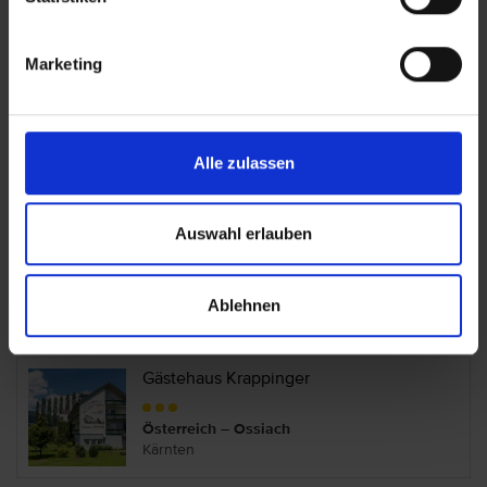
Kärnten
Marketing
Falkensteiner Hotel Sonnenalpe
Österreich – Hermagor
Kärnten
Alle zulassen
Fantur
Auswahl erlauben
Österreich – Velden am Wörthersee
Kärnten
Ablehnen
Gästehaus Krappinger
Österreich – Ossiach
Kärnten