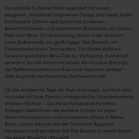
Das stilvolle 5-Sterne-Hotel begeistert mit einem
eleganten, mediterran inspirierten Design und bietet Ihnen
komfortable Zimmer und Suiten mit modernen
Annehmlichkeiten und traumhaften Ausblicken auf Garten,
Pool oder Meer. Zur Ausstattung zählen unter anderem
neun Außenpools, ein großzügiger Spa-Bereich, ein
Fitnessstudio sowie Tennisplätze. Für Kinder steht ein
liebevoll gestalteter Mini-Club zur Verfügung. Kulinarisch
verwöhnt Sie das Resort mit einem All-Inclusive-Konzept,
das Buffetrestaurants und À-la-carte-Optionen umfasst –
stets begleitet von herzlicher Gastfreundschaft.
Ob Sie entspannte Tage am Pool verbringen, sportlich aktiv
sind oder mit Ihrer Familie unvergessliche Urlaubsmomente
erleben möchten – das Hotel Pickalbatros Portofino
Villaggio bietet Ihnen die perfekte Kulisse für einen
abwechslungsreichen und erholsamen Urlaub in Marsa
Alam. Lassen Sie sich von der Schönheit Ägyptens
verzaubern und genießen Sie Ihre Auszeit in einem Resort,
das keine Wünsche offenlässt.