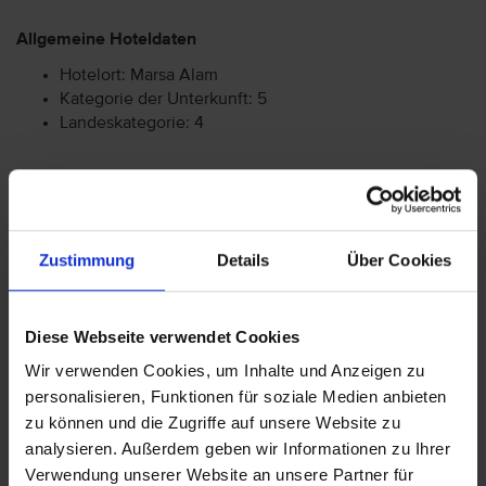
Allgemeine Hoteldaten
Hotelort: Marsa Alam
Kategorie der Unterkunft: 5
Landeskategorie: 4
Achtung: Bitte beachten Sie, dass der Check-In am
Flughafen bei einigen Fluggesellschaften kostenpflichtig
ist. Freigepäck und Verpflegung während des Fluges
Zustimmung
Details
Über Cookies
können je nach Fluggesellschaft variieren. Informationen
erhalten Sie im Servicebereich unter Rund um die Reise bei
Informationen zu Fluggesellschaften
vtours
Diese Webseite verwendet Cookies
Gepäckinformationen
.
Wir verwenden Cookies, um Inhalte und Anzeigen zu
Wir möchten Sie darauf aufmerksam machen, dass Sie am
personalisieren, Funktionen für soziale Medien anbieten
Ankunftstag ab 15 Uhr (örtliche Abweichung vorbehalten) in
zu können und die Zugriffe auf unsere Website zu
Ihr Hotel einchecken können. An Ihrem Abreisetag können
analysieren. Außerdem geben wir Informationen zu Ihrer
Sie Ihr Zimmer bis 11 Uhr (örtliche Abweichung vorbehalten)
Verwendung unserer Website an unsere Partner für
nutzen. Bitte beachten Sie, dass es bei Nur-Hotel-