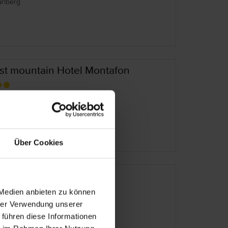
arlberg
rst mountain Hotel Montafon
erreich – Gaschurn
arlberg
Über Cookies
sthof Spullersee
 Medien anbieten zu können
erreich – Wald am Arlberg
hrer Verwendung unserer
arlberg
 führen diese Informationen