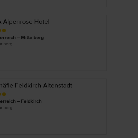
A Alpenrose Hotel
erreich – Mittelberg
arlberg
häfle Feldkirch-Altenstadt
erreich – Feldkirch
arlberg