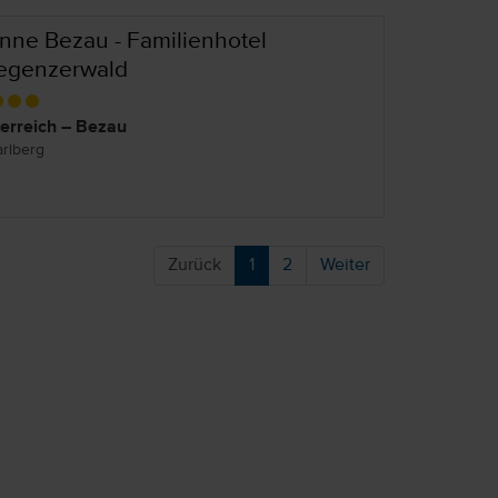
nne Bezau - Familienhotel
egenzerwald
erreich – Bezau
arlberg
Zurück
1
2
Weiter