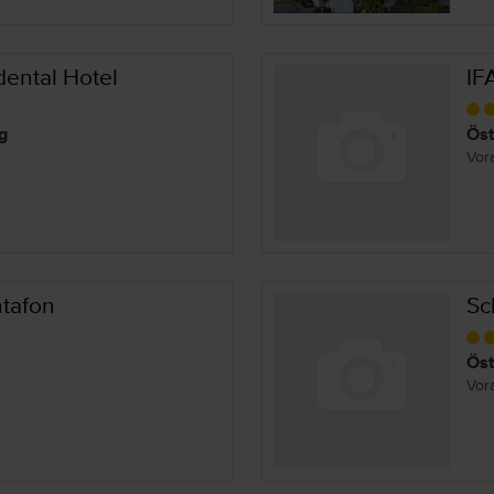
dental Hotel
IF
g
Öst
Vor
tafon
Sc
Öst
Vor