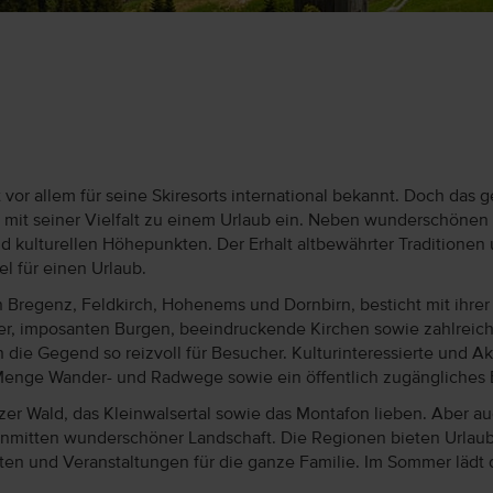
 vor allem für seine Skiresorts international bekannt. Doch das 
äd mit seiner Vielfalt zu einem Urlaub ein. Neben wunderschön
und kulturellen Höhepunkten. Der Erhalt altbewährter Tradition
l für einen Urlaub.
 Bregenz, Feldkirch, Hohenems und Dornbirn, besticht mit ihre
der, imposanten Burgen, beeindruckende Kirchen sowie zahlreich
die Gegend so reizvoll für Besucher. Kulturinteressierte und Akt
Menge Wander- und Radwege sowie ein öffentlich zugängliches
r Wald, das Kleinwalsertal sowie das Montafon lieben. Aber au
nmitten wunderschöner Landschaft. Die Regionen bieten Urlaub
ten und Veranstaltungen für die ganze Familie. Im Sommer lädt