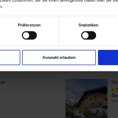
 Daten zusammen, die Sie ihnen bereitgestellt haben oder die s
n.
Präferenzen
Statistiken
Ho
Öst
Vor
Auswahl erlauben
ube
Ho
Öst
Vor