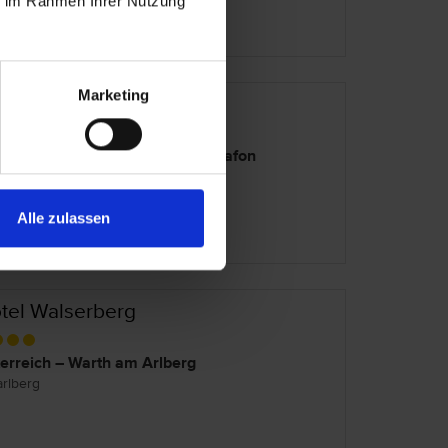
ie im Rahmen Ihrer Nutzung
Marketing
tel Silvretta
erreich – St. Gallenkirch / Montafon
arlberg
Alle zulassen
tel Walserberg
erreich – Warth am Arlberg
arlberg