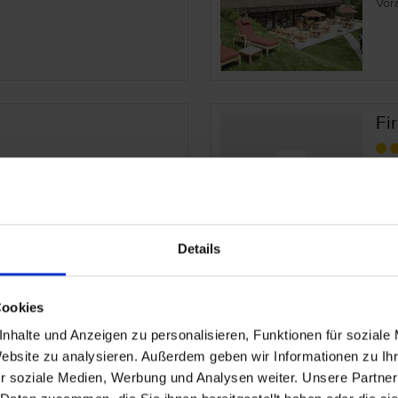
Vor
Fi
n
Öst
Vor
Details
 Adults Only
Ga
Cookies
nhalte und Anzeigen zu personalisieren, Funktionen für soziale
Öst
Website zu analysieren. Außerdem geben wir Informationen zu I
Vor
r soziale Medien, Werbung und Analysen weiter. Unsere Partner