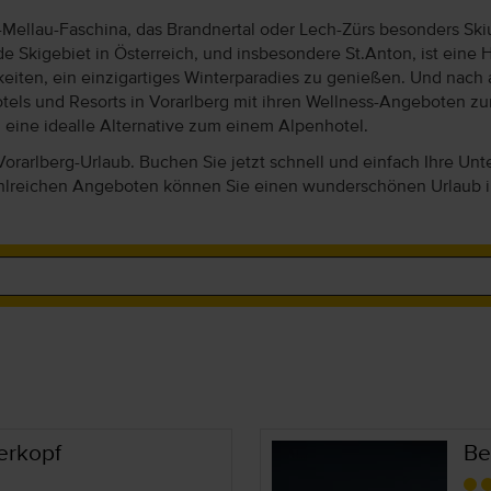
-Mellau-Faschina, das Brandnertal oder Lech-Zürs besonders Sk
kigebiet in Österreich, und insbesondere St.Anton, ist eine Ho
eiten, ein einzigartiges Winterparadies zu genießen. Und nach 
ls und Resorts in Vorarlberg mit ihren Wellness-Angeboten zum 
eine idealle Alternative zum einem Alpenhotel.
n Vorarlberg-Urlaub. Buchen Sie jetzt schnell und einfach Ihre 
ahlreichen Angeboten können Sie einen wunderschönen Urlaub in
lerkopf
Be