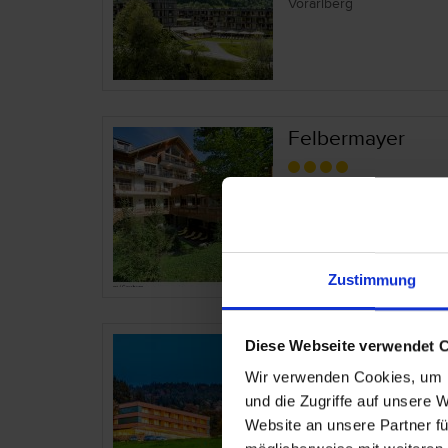
Vorarlberg
Felbermayer
Österreich – Gaschur
Vorarlberg
Zustimmung
Fritsch am Berg -
Diese Webseite verwendet 
Wir verwenden Cookies, um I
Österreich – Lochau
und die Zugriffe auf unsere 
Vorarlberg
Website an unsere Partner fü