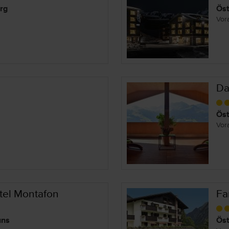
rg
Öst
Vor
Da
Öst
Vor
tel Montafon
Fa
uns
Öst