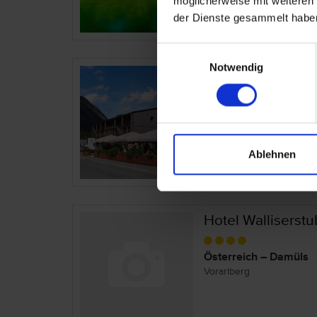
möglicherweise mit weiteren
der Dienste gesammelt habe
Einwilligungsauswahl
Notwendig
Hotel Sarotla
Österreich – Brand
Vorarlberg
Ablehnen
Hotel Walliserst
Österreich – Damüls
Vorarlberg