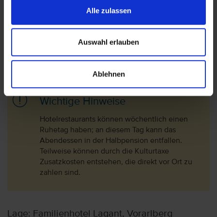
akzeptiert. Bitte beachten Sie, dass die vtours
Alle zulassen
Hotelbeschreibung für Ihre Buchung relevant ist! Es ist
möglich, dass in Einzelfällen nicht alle Veranstalter
Hotelbeschreibungen ausweisen oder es entscheidende
Auswahl erlauben
Unterschiede in den beschriebenen Leistungen gibt. Aug.
2023
Ablehnen
Wichtige Hinweise
Hotelrestaurants können wöchentlich einen
Ruhetag haben; an diesem Tag kann das
Abendessen in der Halbpension entfallen.
Teilweise können durch die Kulturtaxe
Zusatzkosten entstehen, die direkt vor Ort zu
zahlen sind.
Lage: Familienhotel Lagant, Vorarlberg