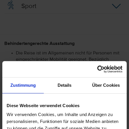
Sport
Behindertengerechte Ausstattung
Die Reise ist im Allgemeinen nicht für Personen mit
eingeschränkter Mobilität geeignet. Bezüglich
genauerer Informationen im Hinblick auf Ihre
Bedürfnisse wenden Sie sich bitte an unser Service-
Center.
Zustimmung
Details
Über Cookies
Allgemeine Hoteldaten
Diese Webseite verwendet Cookies
Hotelort: Brand
Wir verwenden Cookies, um Inhalte und Anzeigen zu
Kategorie der Unterkunft: 4
personalisieren, Funktionen für soziale Medien anbieten
Landeskategorie: Aktuell liegen uns keine Kenntnisse
zu können und die Zugriffe auf unsere Website zu
über die Landeskategorie vor.