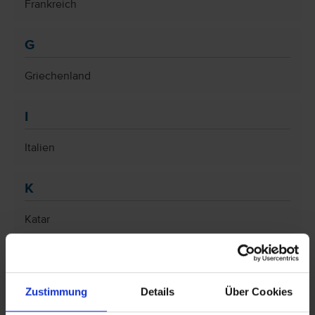
Frankreich
G
Griechenland
I
Italien
K
Katar
Kroatien
M
Zustimmung
Details
Über Cookies
Malediven