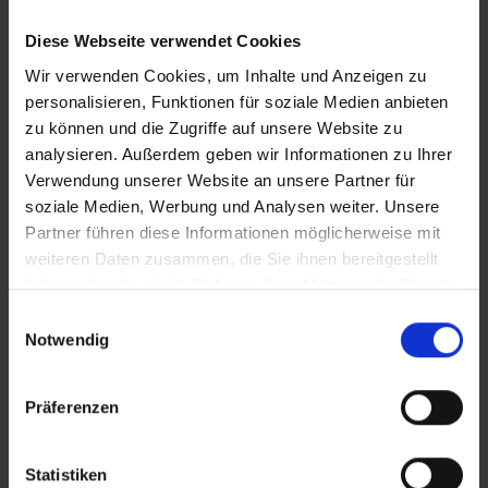
Malta
Diese Webseite verwendet Cookies
Marokko
Wir verwenden Cookies, um Inhalte und Anzeigen zu
personalisieren, Funktionen für soziale Medien anbieten
Mauritius
zu können und die Zugriffe auf unsere Website zu
Mexiko
analysieren. Außerdem geben wir Informationen zu Ihrer
Montenegro
Verwendung unserer Website an unsere Partner für
soziale Medien, Werbung und Analysen weiter. Unsere
Partner führen diese Informationen möglicherweise mit
N
weiteren Daten zusammen, die Sie ihnen bereitgestellt
Niederlande
haben oder die sie im Rahmen Ihrer Nutzung der Dienste
gesammelt haben.
Einwilligungsauswahl
Notwendig
O
Oman
Präferenzen
Österreich
Statistiken