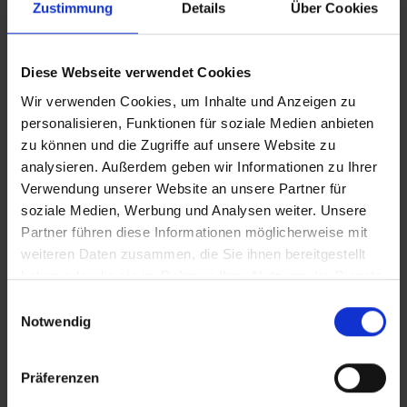
Zustimmung
Details
Über Cookies
Diese Webseite verwendet Cookies
Wir verwenden Cookies, um Inhalte und Anzeigen zu
personalisieren, Funktionen für soziale Medien anbieten
zu können und die Zugriffe auf unsere Website zu
analysieren. Außerdem geben wir Informationen zu Ihrer
Verwendung unserer Website an unsere Partner für
soziale Medien, Werbung und Analysen weiter. Unsere
Partner führen diese Informationen möglicherweise mit
weiteren Daten zusammen, die Sie ihnen bereitgestellt
haben oder die sie im Rahmen Ihrer Nutzung der Dienste
gesammelt haben.
Einwilligungsauswahl
Notwendig
empfiehlt:
BARUT Hotels
- perfekter Urlaub mit faszinierenden
Präferenzen
Details: