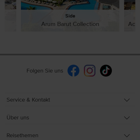
Side
Arum Barut Collection
Acan
Folgen Sie uns
Service & Kontakt
Über uns
Reisethemen