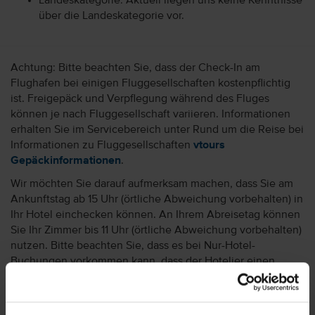
Landeskategorie: Aktuell liegen uns keine Kenntnisse
über die Landeskategorie vor.
Achtung: Bitte beachten Sie, dass der Check-In am
Flughafen bei einigen Fluggesellschaften kostenpflichtig
ist. Freigepäck und Verpflegung während des Fluges
können je nach Fluggesellschaft variieren. Informationen
erhalten Sie im Servicebereich unter Rund um die Reise bei
Informationen zu Fluggesellschaften
vtours
Gepäckinformationen
.
Wir möchten Sie darauf aufmerksam machen, dass Sie am
Ankunftstag ab 15 Uhr (örtliche Abweichung vorbehalten) in
Ihr Hotel einchecken können. An Ihrem Abreisetag können
Sie Ihr Zimmer bis 11 Uhr (örtliche Abweichung vorbehalten)
nutzen. Bitte beachten Sie, dass es bei Nur-Hotel-
Buchungen vorkommen kann, dass der Hotelier einen
Nachweis der Anreise aus einem EU-Land oder der Schweiz
fordert. Sollte ein derartiger Nachweis nicht gelingen, kann
es vorkommen, dass der Hotelier