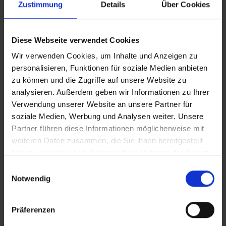
Zustimmung
Details
Über Cookies
Nachzahlungsforderungen stellt oder die Buchung nicht
akzeptiert. Bitte beachten Sie, dass die vtours
Hotelbeschreibung für Ihre Buchung relevant ist! Es ist
möglich, dass in Einzelfällen nicht alle Veranstalter
Diese Webseite verwendet Cookies
Hotelbeschreibungen ausweisen oder es entscheidende
Wir verwenden Cookies, um Inhalte und Anzeigen zu
Unterschiede in den beschriebenen Leistungen gibt. Aug.
personalisieren, Funktionen für soziale Medien anbieten
2023
zu können und die Zugriffe auf unsere Website zu
analysieren. Außerdem geben wir Informationen zu Ihrer
Verwendung unserer Website an unsere Partner für
soziale Medien, Werbung und Analysen weiter. Unsere
Wichtige Hinweise
Partner führen diese Informationen möglicherweise mit
Das Bereitstellen von Babybetten ist auf
weiteren Daten zusammen, die Sie ihnen bereitgestellt
Anfrage. Gegebenenfalls wird eine Gebühr
haben oder die sie im Rahmen Ihrer Nutzung der Dienste
erhoben.
gesammelt haben.
Einwilligungsauswahl
Bei dieser Buchung ist kein Transfer inkludiert.
Notwendig
Wir empfehlen die Buchung eines Mietwagens.
Das Hotel ist unter der Codierung PMI21110 auch
als Mietwagenhotel buchbar.
Präferenzen
Bitte beachten Sie, dass ab 01. Juli 2016 eine