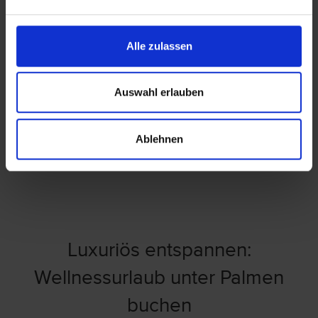
Alle zulassen
Port el Kantaoui / Tunesien
El Mouradi Palm Marina
Auswahl erlauben
€ 434
p. P. ab
Ablehnen
7 Tage + Flug + Transfer, All Incl. Plus
Luxuriös entspannen:
Wellnessurlaub unter Palmen
buchen