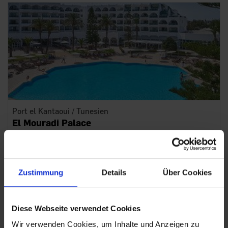
Port el Kantaoui / Tunesien
El Mouradi Palace
€ 406
p. P. ab
7 Tage + Flug + Transfer, All Incl.
Zustimmung
Details
Über Cookies
Diese Webseite verwendet Cookies
Wir verwenden Cookies, um Inhalte und Anzeigen zu