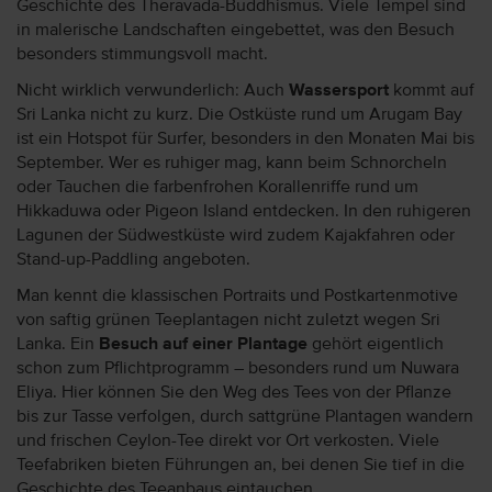
Geschichte des Theravada-Buddhismus. Viele Tempel sind
in malerische Landschaften eingebettet, was den Besuch
besonders stimmungsvoll macht.
Nicht wirklich verwunderlich: Auch
Wassersport
kommt auf
Sri Lanka nicht zu kurz. Die Ostküste rund um Arugam Bay
ist ein Hotspot für Surfer, besonders in den Monaten Mai bis
September. Wer es ruhiger mag, kann beim Schnorcheln
oder Tauchen die farbenfrohen Korallenriffe rund um
Hikkaduwa oder Pigeon Island entdecken. In den ruhigeren
Lagunen der Südwestküste wird zudem Kajakfahren oder
Stand-up-Paddling angeboten.
Man kennt die klassischen Portraits und Postkartenmotive
von saftig grünen Teeplantagen nicht zuletzt wegen Sri
Lanka. Ein
Besuch auf einer Plantage
gehört eigentlich
schon zum Pflichtprogramm – besonders rund um Nuwara
Eliya. Hier können Sie den Weg des Tees von der Pflanze
bis zur Tasse verfolgen, durch sattgrüne Plantagen wandern
und frischen Ceylon-Tee direkt vor Ort verkosten. Viele
Teefabriken bieten Führungen an, bei denen Sie tief in die
Geschichte des Teeanbaus eintauchen.