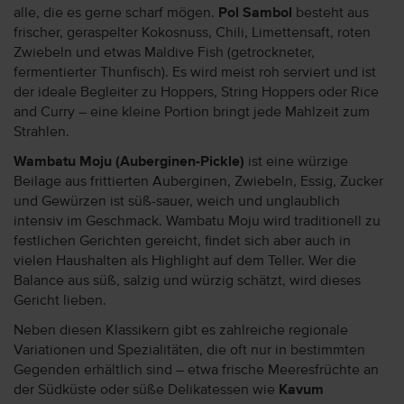
alle, die es gerne scharf mögen.
Pol Sambol
besteht aus
frischer, geraspelter Kokosnuss, Chili, Limettensaft, roten
Zwiebeln und etwas Maldive Fish (getrockneter,
fermentierter Thunfisch). Es wird meist roh serviert und ist
der ideale Begleiter zu Hoppers, String Hoppers oder Rice
and Curry – eine kleine Portion bringt jede Mahlzeit zum
Strahlen.
Wambatu Moju (Auberginen-Pickle)
ist eine würzige
Beilage aus frittierten Auberginen, Zwiebeln, Essig, Zucker
und Gewürzen ist süß-sauer, weich und unglaublich
intensiv im Geschmack. Wambatu Moju wird traditionell zu
festlichen Gerichten gereicht, findet sich aber auch in
vielen Haushalten als Highlight auf dem Teller. Wer die
Balance aus süß, salzig und würzig schätzt, wird dieses
Gericht lieben.
Neben diesen Klassikern gibt es zahlreiche regionale
Variationen und Spezialitäten, die oft nur in bestimmten
Gegenden erhältlich sind – etwa frische Meeresfrüchte an
der Südküste oder süße Delikatessen wie
Kavum