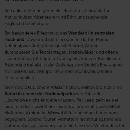
Sri Lanka darf man gerne als ein echtes Eldorado für
Aktivurlauber, Abenteurer und Erholungssuchende
zugleich bezeichnen:
Ein besonderes Erlebnis ist das
Wandern im zentralen
Hochland
, etwa rund um Ella oder im Horton-Plains-
Nationalpark. Auf gut ausgeschilderten Wegen
durchqueren Sie Teeplantagen, Nebelwälder und offene
Hochebenen, oft begleitet von spektakulären Ausblicken.
Besonders beliebt ist der Aufstieg zum World's End – einer
steil abfallenden Klippe mit einem atemberaubenden
Panoramablick.
Wenn Sie das Element Wasser lieben, sollten Sie sich eine
Safari in einem der Nationalparks
wie Yala oder
Udawalawe nicht entgehen lassen. Per Jeep geht es tief
hinein in die Tierwelt der Insel, wo Ihnen mit etwas Glück
Elefanten, Krokodile, Wasserbüffel und sogar Leoparden
begegnen. Solche Touren vermitteln nicht nur spannende
Naturerlebnisse, sondern auch ein besseres Verständnis für