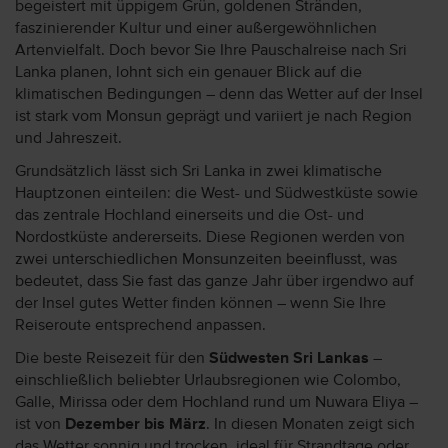
begeistert mit üppigem Grün, goldenen Stränden,
faszinierender Kultur und einer außergewöhnlichen
Artenvielfalt. Doch bevor Sie Ihre Pauschalreise nach Sri
Lanka planen, lohnt sich ein genauer Blick auf die
klimatischen Bedingungen – denn das Wetter auf der Insel
ist stark vom Monsun geprägt und variiert je nach Region
und Jahreszeit.
Grundsätzlich lässt sich Sri Lanka in zwei klimatische
Hauptzonen einteilen: die West- und Südwestküste sowie
das zentrale Hochland einerseits und die Ost- und
Nordostküste andererseits. Diese Regionen werden von
zwei unterschiedlichen Monsunzeiten beeinflusst, was
bedeutet, dass Sie fast das ganze Jahr über irgendwo auf
der Insel gutes Wetter finden können – wenn Sie Ihre
Reiseroute entsprechend anpassen.
Die beste Reisezeit für den
Südwesten Sri Lankas
–
einschließlich beliebter Urlaubsregionen wie Colombo,
Galle, Mirissa oder dem Hochland rund um Nuwara Eliya –
ist von
Dezember bis März
. In diesen Monaten zeigt sich
das Wetter sonnig und trocken, ideal für Strandtage oder