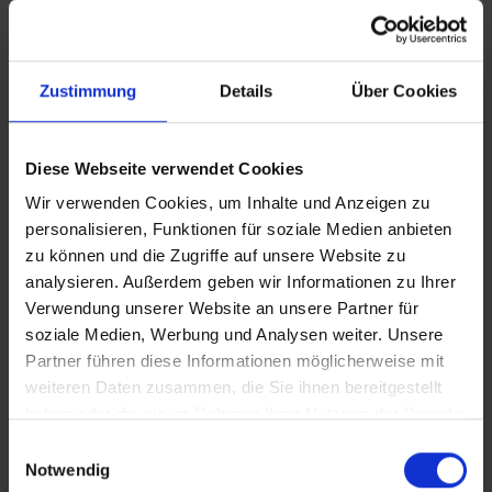
Zustimmung
Details
Über Cookies
Diese Webseite verwendet Cookies
Wir verwenden Cookies, um Inhalte und Anzeigen zu
personalisieren, Funktionen für soziale Medien anbieten
zu können und die Zugriffe auf unsere Website zu
Der Tempel Sri Kailawasanathan Swami Devasthanam liegt
analysieren. Außerdem geben wir Informationen zu Ihrer
in Colombo und fasziniert mit einer einmaligen Architektur
Verwendung unserer Website an unsere Partner für
soziale Medien, Werbung und Analysen weiter. Unsere
Nicht weit entfernt liegt der
Felsentempel von Dambulla
,
Partner führen diese Informationen möglicherweise mit
ein Höhlenkloster, das zum UNESCO-Weltkulturerbe zählt.
weiteren Daten zusammen, die Sie ihnen bereitgestellt
Die über 2.000 Jahre alten Wandmalereien und Buddha-
haben oder die sie im Rahmen Ihrer Nutzung der Dienste
Statuen machen diesen Ort zu einem der spirituellsten in
gesammelt haben.
Einwilligungsauswahl
ganz Sri Lanka. Tipp: Nehmen Sie sich Zeit für die
Notwendig
einzelnen Höhlen – jede erzählt ihre eigene Geschichte.