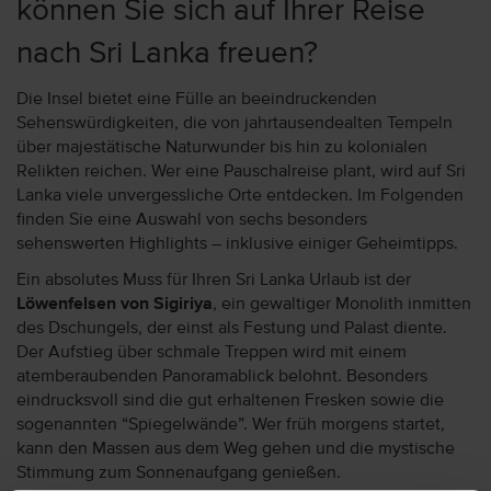
können Sie sich auf Ihrer Reise
nach Sri Lanka freuen?
Die Insel bietet eine Fülle an beeindruckenden
Sehenswürdigkeiten, die von jahrtausendealten Tempeln
über majestätische Naturwunder bis hin zu kolonialen
Relikten reichen. Wer eine Pauschalreise plant, wird auf Sri
Lanka viele unvergessliche Orte entdecken. Im Folgenden
finden Sie eine Auswahl von sechs besonders
sehenswerten Highlights – inklusive einiger Geheimtipps.
Ein absolutes Muss für Ihren Sri Lanka Urlaub ist der
Löwenfelsen von Sigiriya
, ein gewaltiger Monolith inmitten
des Dschungels, der einst als Festung und Palast diente.
Der Aufstieg über schmale Treppen wird mit einem
atemberaubenden Panoramablick belohnt. Besonders
eindrucksvoll sind die gut erhaltenen Fresken sowie die
sogenannten “Spiegelwände”. Wer früh morgens startet,
kann den Massen aus dem Weg gehen und die mystische
Stimmung zum Sonnenaufgang genießen.