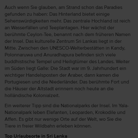
Auch wenn Sie glauben, am Strand schon das Paradies
gefunden zu haben: Das Hinterland bietet einige
Sehenswürdigkeiten mehr. Das zentrale Hochland ist reich
an Wasserfällen und Teeplantagen. Hier wächst der
berühmte Ceylon-Tee, benannt nach dem früheren Namen
der Insel. Das kulturelle Zentrum Sri Lankas liegt in der
Mitte. Zwischen den UNESCO-Welterbestätten in Kandy,
Polonnaruwa und Anuradhapura befinden sich viele
buddhistische Tempel und Heiligtümer des Landes. Weiter
im Süden liegt Galle: Die Stadt war im 9. Jahrhundert ein
wichtiger Handelsposten der Araber, dann kamen die
Portugiesen und die Niederländer. Das berühmte Fort und
die Häuser der Altstadt erinnern noch heute an die
holländische Kolonialzeit.
Ein weiterer Tipp sind die Nationalparks der Insel. Im Yala-
Nationalpark leben Elefanten, Leoparden, Krokodile und
Affen. Es gibt nur wenige Orte auf der Welt, wo Sie die
Tiere in freier Wildbahn erleben können.
Top Urlaubsorte in Sri Lanka