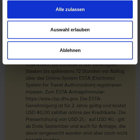
Bitte beachten Sie, dass es zu jeder Zeit
Alle zulassen
(vermehrt in den Sommermonaten) zu
Ablagerungen von Algen und Seegras an den
Stränden und im Wasser kommen kann. Dies ist
Auswahl erlauben
abhängig von verschiedenen Strömungen,
Wind und Temperatur.
Ablehnen
Wenn Ihre Anreise über die USA erfolgt,
beachten Sie bitte, dass sich Reisende ohne
USA-Visum zur Einreise in die Vereinigten
Staaten bis spätestens 72 Stunden vor Abflug
über das Online-System ESTA (Electronic
System for Travel Authorization) registrieren
müssen. Zum ESTA Antragsformular:
https://esta.cbp.dhs.gov. Die ESTA-
Genehmigung ist für 2 Jahre gültig und kostet
USD 40,00 zahlbar online per Kreditkarte. Die
Preiserhöhung von USD 21,- auf USD 40,- gilt
ab Ende September und auch für Anträge, die
davor eingereicht worden sind aber noch nicht