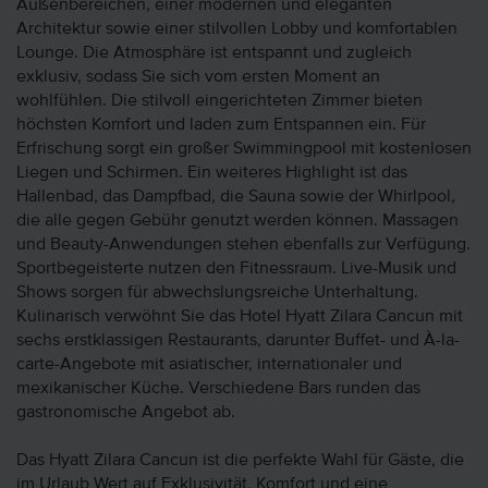
Außenbereichen, einer modernen und eleganten
Architektur sowie einer stilvollen Lobby und komfortablen
Lounge. Die Atmosphäre ist entspannt und zugleich
exklusiv, sodass Sie sich vom ersten Moment an
wohlfühlen. Die stilvoll eingerichteten Zimmer bieten
höchsten Komfort und laden zum Entspannen ein. Für
Erfrischung sorgt ein großer Swimmingpool mit kostenlosen
Liegen und Schirmen. Ein weiteres Highlight ist das
Hallenbad, das Dampfbad, die Sauna sowie der Whirlpool,
die alle gegen Gebühr genutzt werden können. Massagen
und Beauty-Anwendungen stehen ebenfalls zur Verfügung.
Sportbegeisterte nutzen den Fitnessraum. Live-Musik und
Shows sorgen für abwechslungsreiche Unterhaltung.
Kulinarisch verwöhnt Sie das Hotel Hyatt Zilara Cancun mit
sechs erstklassigen Restaurants, darunter Buffet- und À-la-
carte-Angebote mit asiatischer, internationaler und
mexikanischer Küche. Verschiedene Bars runden das
gastronomische Angebot ab.
Das Hyatt Zilara Cancun ist die perfekte Wahl für Gäste, die
im Urlaub Wert auf Exklusivität, Komfort und eine