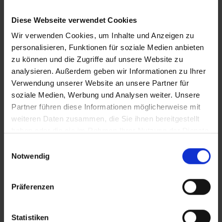
Diese Webseite verwendet Cookies
Bahia Principe Explore Coba
Wir verwenden Cookies, um Inhalte und Anzeigen zu
personalisieren, Funktionen für soziale Medien anbieten
Mexiko – Akumal
Yucatan
zu können und die Zugriffe auf unsere Website zu
analysieren. Außerdem geben wir Informationen zu Ihrer
Verwendung unserer Website an unsere Partner für
Bahia Principe Explore Tulum
soziale Medien, Werbung und Analysen weiter. Unsere
Partner führen diese Informationen möglicherweise mit
Mexiko – Akumal
weiteren Daten zusammen, die Sie ihnen bereitgestellt
Yucatan
haben oder die sie im Rahmen Ihrer Nutzung der Dienste
gesammelt haben.
Einwilligungsauswahl
Notwendig
Grand Palladium Kantenah Resort &
Spa
Präferenzen
Mexiko – Akumal
Yucatan
Statistiken