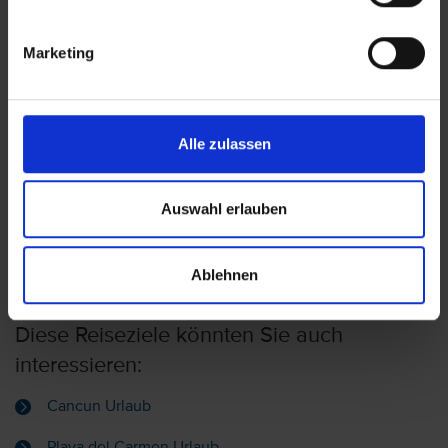
Grand Sirenis Riviera Maya
Marketing
Mexiko – Akumal
Yucatan
Alle zulassen
Secrets Akumal Riviera Maya -
Adults Only
Auswahl erlauben
Mexiko – Akumal
Yucatan
Ablehnen
Diese Reiseziele könnten Sie auch
interessieren:
Cancun Urlaub
Playa del Carmen Urlaub