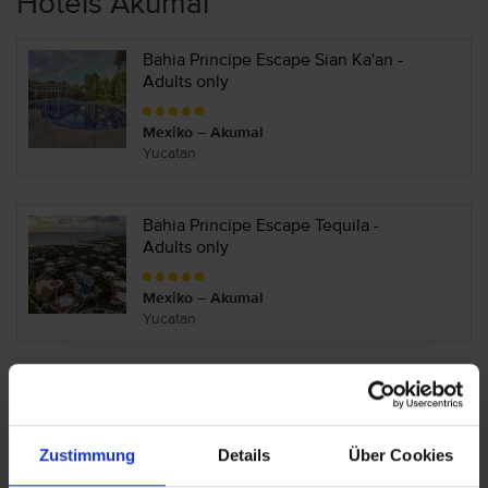
Hotels Akumal
Bahia Principe Escape Sian Ka'an -
Adults only
Mexiko – Akumal
Yucatan
Bahia Principe Escape Tequila -
Adults only
Mexiko – Akumal
Yucatan
Bahia Principe Explore Akumal
Mexiko – Akumal
Zustimmung
Details
Über Cookies
Yucatan