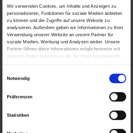
Wir verwenden Cookies, um Inhalte und Anzeigen zu
personalisieren, Funktionen für soziale Medien anbieten
Centara Koh Chang Tropicana Resort
zu können und die Zugriffe auf unsere Website zu
analysieren. Außerdem geben wir Informationen zu Ihrer
Thailand – Koh Chang
Verwendung unserer Website an unsere Partner für
Koh Chang
soziale Medien, Werbung und Analysen weiter. Unsere
Partner führen diese Informationen möglicherweise mit
weiteren Daten zusammen, die Sie ihnen bereitgestellt
Dinso Resort & Villas Ko Chang
haben oder die sie im Rahmen Ihrer Nutzung der Dienste
Vignette Collection
gesammelt haben.
Einwilligungsauswahl
Notwendig
Thailand – Koh Chang
Koh Chang
Präferenzen
Kacha Resort & Spa Koh Chang
Statistiken
Thailand – Koh Chang
Koh Chang