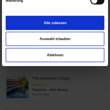
Marketing
Santhiya Tree Koh Chang Resort
Alle zulassen
Thailand – Koh Chang
Koh Chang
Auswahl erlauben
The Aiyapura Koh Chang
Ablehnen
Thailand – Koh Chang
Koh Chang
The Dewa Koh Chang
Thailand – Koh Chang
Koh Chang