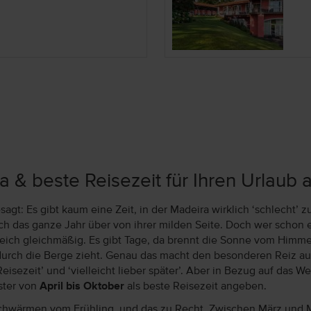
a & beste Reisezeit für Ihren Urlaub 
sagt: Es gibt kaum eine Zeit, in der Madeira wirklich ‘schlecht’ zu
ich das ganze Jahr über von ihrer milden Seite. Doch wer schon 
leich gleichmäßig. Es gibt Tage, da brennt die Sonne vom Himmel
urch die Berge zieht. Genau das macht den besonderen Reiz au
Reisezeit’ und ‘vielleicht lieber später’. Aber in Bezug auf da
ster von
April bis Oktober
als beste Reisezeit angeben.
chwärmen vom Frühling, und das zu Recht. Zwischen März und Mai s