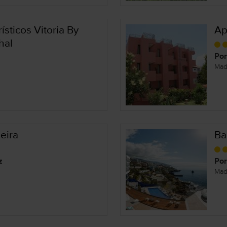
sticos Vitoria By
Ap
hal
Por
Mad
eira
Ba
z
Por
Mad