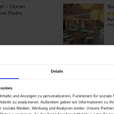
el – Ocean
Ba
Dom Pedro
Por
Mad
Ca
Details
Por
Mad
Cookies
nhalte und Anzeigen zu personalisieren, Funktionen für soziale
Website zu analysieren. Außerdem geben wir Informationen zu I
r soziale Medien, Werbung und Analysen weiter. Unsere Partner
Ca