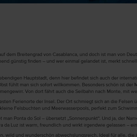
t auf dem Breitengrad von Casablanca, und doch ist man von Deuts
hend günstig finden – und wer einmal gelandet ist, merkt schnell
 lebendigen Hauptstadt, denn hier befindet sich auch der intern
st fühlt man sich sofort willkommen. Besonders schön ist der 
mengewirr. Von dort fährt auch die Seilbahn nach Monte, mit we
testen Ferienorte der Insel. Der Ort schmiegt sich an die Felsen
bt kleine Felsbuchten und Meerwasserpools, perfekt zum Schw
et man Ponta do Sol – übersetzt „Sonnenpunkt“. Und ja, der Name
a da Luz ist warm, freundlich und wirkt irgendwie gelassen – ein
n, wild und wunderschön abwechslungsreich. Ideal für alle, die 