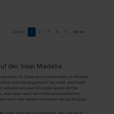
Zurück
1
2
3
4
5
Weiter
auf der Insel Madeira
 bereisen ist. Diese grüne Insel mitten im Atlantik
einmal dort Urlaub gemacht hat, weiß: mild heißt
, während ein paar Kilometer weiter dichter
s, aber eben auch den Unterschied zwischen
s Wetter kann man besten Gewissens das großzügige
teht die Insel in voller Blüte, die Luft riecht