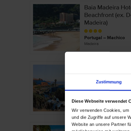
Baia Madeira Hot
Beachfront (ex. 
Madeira)
Portugal – Machico
Madeira
Cais da Oliveira
Zustimmung
Portugal – Canico
Madeira
Diese Webseite verwendet 
Wir verwenden Cookies, um I
und die Zugriffe auf unsere 
Website an unsere Partner fü
Calheta Beach