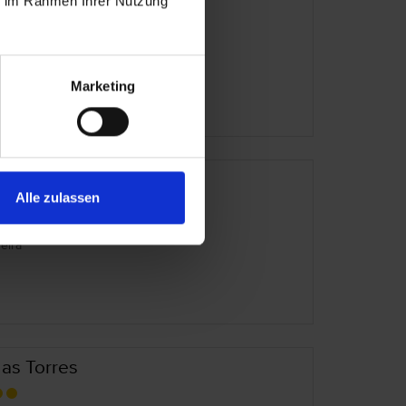
ie im Rahmen Ihrer Nutzung
tugal – Funchal
eira
Marketing
risol Estrelicia
Alle zulassen
tugal – Funchal
eira
as Torres