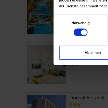
möglicherweise mit weiteren
der Dienste gesammelt habe
Portugal – Calheta
Madeira
Einwilligungsauswahl
Notwendig
Castanheiro Bout
Ablehnen
Portugal – Funchal
Madeira
Dorisol Florasol