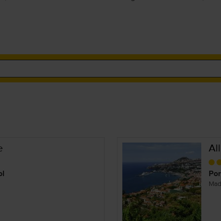
e
Al
ol
Por
Mad