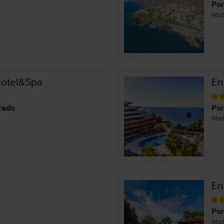
Por
Mad
Hotel&Spa
En
rrado
Por
Mad
En
Por
Mad