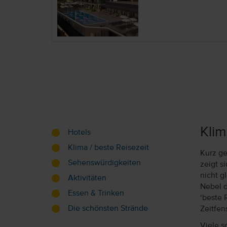
Klim
Hotels
Klima / beste Reisezeit
Kurz ge
Sehenswürdigkeiten
zeigt s
nicht g
Aktivitäten
Nebel d
Essen & Trinken
‘beste 
Die schönsten Strände
Zeitfen
Viele s