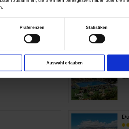
 Daten zusammen, die Sie ihnen bereitgestellt haben oder die s
n.
Por
Mad
Präferenzen
Statistiken
ique Hotel
Do
Auswahl erlauben
Por
Mad
Du