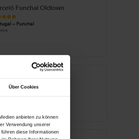
rceló Funchal Oldtown
tugal – Funchal
eira
ju Le Petit Hotel
Über Cookies
tugal – Funchal
eira
 Medien anbieten zu können
hrer Verwendung unserer
 führen diese Informationen
sa Velha do Palheiro