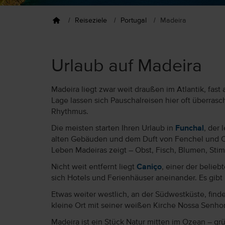
Reiseziele
Portugal
Madeira
Urlaub auf Madeira
Madeira liegt zwar weit draußen im Atlantik, fas
Lage lassen sich Pauschalreisen hier oft überrasc
Rhythmus.
Die meisten starten Ihren Urlaub in
Funchal
, der
alten Gebäuden und dem Duft von Fenchel und Ob
Leben Madeiras zeigt – Obst, Fisch, Blumen, Stim
Nicht weit entfernt liegt
Caniço
, einer der belieb
sich Hotels und Ferienhäuser aneinander. Es gi
Etwas weiter westlich, an der Südwestküste, find
kleine Ort mit seiner weißen Kirche Nossa Senhor
Madeira ist ein Stück Natur mitten im Ozean – grü