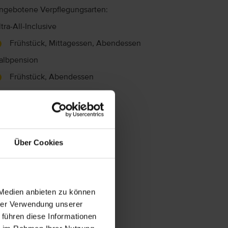
ngebotene Verpflegungsarten:
ltra-All-Inclusive
Frühstück, Mittagessen, Abendessen
albpension
Frühstück, Abendessen
rühstück
Frühstück
Über Cookies
 Medien anbieten zu können
hrer Verwendung unserer
 führen diese Informationen