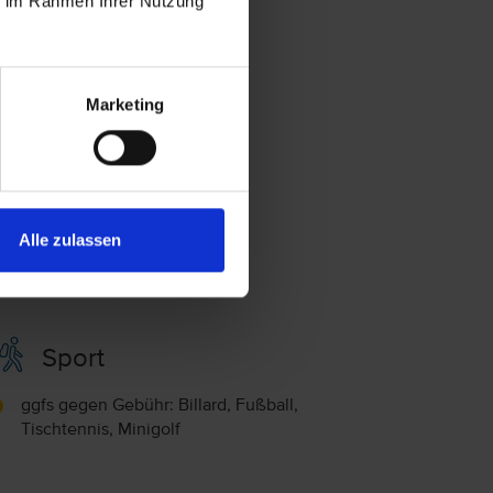
ie im Rahmen Ihrer Nutzung
Marketing
Familie
Kinderanimation
Alle zulassen
Mini-Club
Babysitting (Gegen Gebühr)
Sport
ggfs gegen Gebühr: Billard, Fußball,
Tischtennis, Minigolf