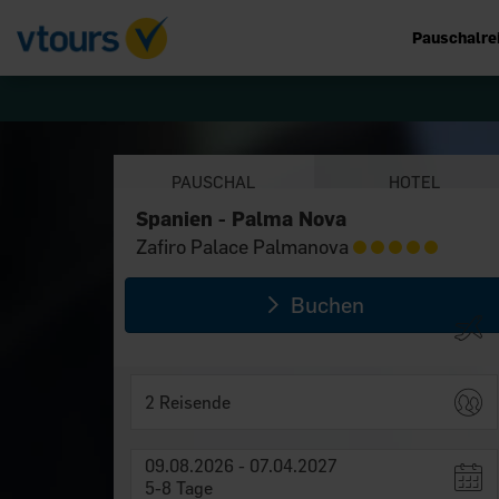
Pauschalre
PAUSCHAL
HOTEL
Spanien - Palma Nova
Spanien - Palma Nova
Zafiro Palace Palmanova
Zafiro Palace Palmanova
Buchen
2 Reisende
09.08.2026 - 07.04.2027
5-8 Tage