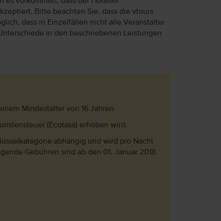
ann es vorkommen, dass der Hotelier
eptiert. Bitte beachten Sie, dass die vtours
lich, dass in Einzelfällen nicht alle Veranstalter
Unterschiede in den beschriebenen Leistungen
 einem Mindestalter von 16 Jahren
ouristensteuer (Ecotasa) erhoben wird.
hlüsselkategorie abhängig und wird pro Nacht
olgende Gebühren sind ab den 01. Januar 2018