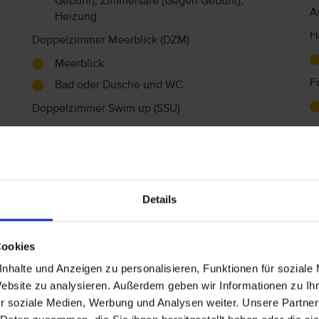
Gebühr), Zimmersafe (Gegen Gebühr),
A
Heizung
H
Doppelzimmer Meerblick (DZM)
Meerblick
F
Bad oder Dusche und WC
Doppelzimmer Swim up (SSU)
Bad oder Dusche und WC
Unterhaltung
Details
Live-Musik
Cookies
nhalte und Anzeigen zu personalisieren, Funktionen für soziale
Behindertengerechte Ausstattung
Website zu analysieren. Außerdem geben wir Informationen zu I
r soziale Medien, Werbung und Analysen weiter. Unsere Partner
Die Reise ist im Allgemeinen nicht für Personen mit