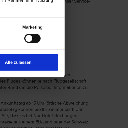
ie im Rahmen Ihrer Nutzung
nisse wenden Sie sich bitte an unser Service-
Marketing
se über die Landeskategorie vor.
Alle zulassen
afen bei einigen Fluggesellschaften
des Fluges können je nach Fluggesellschaft
unter Rund um die Reise bei Informationen zu
Ankunftstag ab 15 Uhr (örtliche Abweichung
reisetag können Sie Ihr Zimmer bis 11 Uhr
n Sie, dass es bei Nur-Hotel-Buchungen
Anreise aus einem EU-Land oder der Schweiz