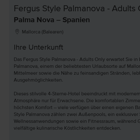
Fergus Style Palmanova - Adults
Palma Nova – Spanien
Mallorca (Balearen)
Ihre Unterkunft
Das Fergus Style Palmanova - Adults Only erwartet Sie in
Palmanova, einem der beliebtesten Urlaubsorte auf Mallo
Mittelmeer sowie die Nähe zu feinsandigen Stränden, le
Ausgehmöglichkeiten.
Dieses stilvolle 4-Sterne-Hotel beeindruckt mit modern
Atmosphäre nur für Erwachsene. Die komfortablen Zimmer
höchsten Komfort – viele verfügen über einen eigenen Ba
Style Palmanova zählen zwei Außenpools, ein exklusiver
Wellnessanwendungen sowie ein Fitnessraum, während Gen
vielfältige kulinarische Köstlichkeiten entdecken.