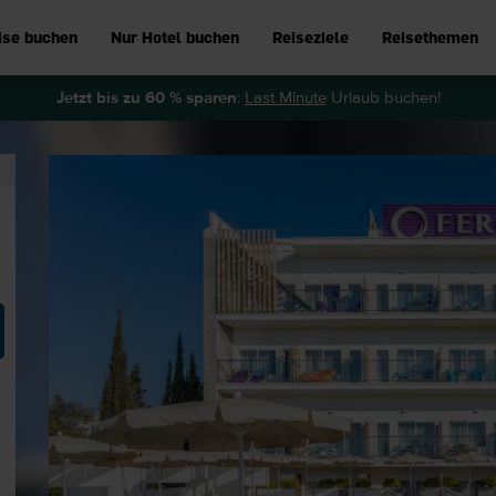
ise buchen
Nur Hotel buchen
Reiseziele
Reisethemen
Jetzt bis zu 60 % sparen
:
Last Minute
Urlaub buchen!