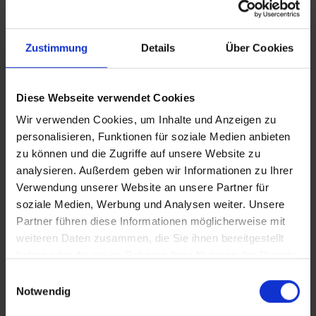
nutzen. Bitte beachten Sie, dass es bei Nur-Hotel-
Buchungen vorkommen kann, dass der Hotelier einen
Nachweis der Anreise aus einem EU-Land oder der Schweiz
Zustimmung
Details
Über Cookies
fordert. Sollte ein derartiger Nachweis nicht gelingen, kann
es vorkommen, dass der Hotelier
Nachzahlungsforderungen stellt oder die Buchung nicht
Diese Webseite verwendet Cookies
akzeptiert. Bitte beachten Sie, dass die vtours
Wir verwenden Cookies, um Inhalte und Anzeigen zu
Hotelbeschreibung für Ihre Buchung relevant ist! Es ist
personalisieren, Funktionen für soziale Medien anbieten
möglich, dass in Einzelfällen nicht alle Veranstalter
zu können und die Zugriffe auf unsere Website zu
Hotelbeschreibungen ausweisen oder es entscheidende
Unterschiede in den beschriebenen Leistungen gibt. Aug.
analysieren. Außerdem geben wir Informationen zu Ihrer
2023
Verwendung unserer Website an unsere Partner für
soziale Medien, Werbung und Analysen weiter. Unsere
Partner führen diese Informationen möglicherweise mit
weiteren Daten zusammen, die Sie ihnen bereitgestellt
Wichtige Hinweise
haben oder die sie im Rahmen Ihrer Nutzung der Dienste
gesammelt haben.
Das Hotel bietet Vermietung von Autos, Motor-
Einwilligungsauswahl
Notwendig
und Fahrräder. Das Hotel hat auch einen großen
Fahrradkeller mit einem Kompressor für die