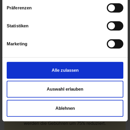
Reinigung. Auf Anfrage besteht die Möglichkeit
Präferenzen
der Unterstellung.
Das Bereitstellen von Babybetten ist auf
Anfrage. Gegebenenfalls wird eine Gebühr
Statistiken
erhoben.
Bitte beachten Sie, dass ab 01. Juli 2016 eine
Marketing
Touristensteuer (Ecotasa) erhoben wird.
Die Höhe der Steuer ist von der Hotel- bzw.
Schlüsselkategorie abhängig und wird pro
Nacht und pro Person zzgl. MwSt. (10%)
Alle zulassen
berechnet. Folgende Gebühren sind ab den 01.
Januar 2018 gültig.
1*-3* Hotel= 2 EUR/Nacht
Auswahl erlauben
3,5* -4* Hotel= 3 EUR/Nacht
4,5* -5,5* Hotel= 4 EUR/Nacht
Ablehnen
In der Nebensaison (01.November - 30.April)
werden die Gebühren um 75% reduziert.