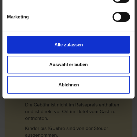
Schlüsselkategorie abhängig und wird pro
Nacht und pro Person zzgl. MwSt. (10%)
Marketing
berechnet. Folgende Gebühren sind ab den 01.
Januar 2018 gültig.
1*-3* Hotel= 2 EUR/Nacht
Alle zulassen
3,5* -4* Hotel= 3 EUR/Nacht
4,5* -5,5* Hotel= 4 EUR/Nacht
Auswahl erlauben
In der Nebensaison (01.November - 30.April)
werden die Gebühren um 75% reduziert.
Langzeiturlauber erhalten ab dem 9.
Ablehnen
Aufenthaltstag eine 50% Ermäßigung auf die
Steuer.
Die Gebühr ist nicht im Reisepreis enthalten
und ist direkt vor Ort im Hotel vom Gast zu
entrichten.
Kinder bis 16 Jahre sind von der Steuer
ausgenommen.