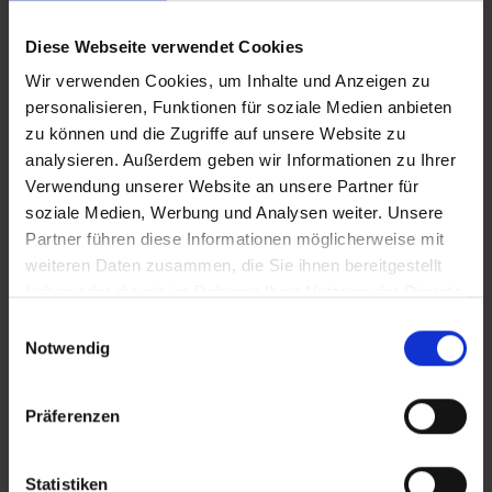
nutzen. Bitte beachten Sie, dass es bei Nur-Hotel-
Buchungen vorkommen kann, dass der Hotelier einen
Diese Webseite verwendet Cookies
Nachweis der Anreise aus einem EU-Land oder der Schweiz
Wir verwenden Cookies, um Inhalte und Anzeigen zu
fordert. Sollte ein derartiger Nachweis nicht gelingen, kann
personalisieren, Funktionen für soziale Medien anbieten
es vorkommen, dass der Hotelier
zu können und die Zugriffe auf unsere Website zu
Nachzahlungsforderungen stellt oder die Buchung nicht
analysieren. Außerdem geben wir Informationen zu Ihrer
akzeptiert. Bitte beachten Sie, dass die vtours
Hotelbeschreibung für Ihre Buchung relevant ist! Es ist
Verwendung unserer Website an unsere Partner für
möglich, dass in Einzelfällen nicht alle Veranstalter
soziale Medien, Werbung und Analysen weiter. Unsere
Hotelbeschreibungen ausweisen oder es entscheidende
Partner führen diese Informationen möglicherweise mit
Unterschiede in den beschriebenen Leistungen gibt. Aug.
weiteren Daten zusammen, die Sie ihnen bereitgestellt
2023
haben oder die sie im Rahmen Ihrer Nutzung der Dienste
gesammelt haben.
Einwilligungsauswahl
Notwendig
Wichtige Hinweise
Präferenzen
Bitte beachten Sie, dass ab 01. Juli 2016 eine
Touristensteuer (Ecotasa) erhoben wird.
Statistiken
Die Höhe der Steuer ist von der Hotel- bzw.