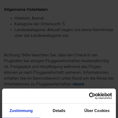
Allgemeine Hoteldaten
Hotelort: Arenal
Kategorie der Unterkunft: 5
Landeskategorie: Aktuell liegen uns keine Kenntnisse
über die Landeskategorie vor.
Achtung: Bitte beachten Sie, dass der Check-In am
Flughafen bei einigen Fluggesellschaften kostenpflichtig
ist. Freigepäck und Verpflegung während des Fluges
können je nach Fluggesellschaft variieren. Informationen
erhalten Sie im Servicebereich unter Rund um die Reise bei
Informationen zu Fluggesellschaften
vtours
Gepäckinformationen
.
Wir möchten Sie darauf aufmerksam machen, dass Sie am
Ankunftstag ab 15 Uhr (örtliche Abweichung vorbehalten) in
Ihr Hotel einchecken können. An Ihrem Abreisetag können
Zustimmung
Details
Über Cookies
Sie Ihr Zimmer bis 11 Uhr (örtliche Abweichung vorbehalten)