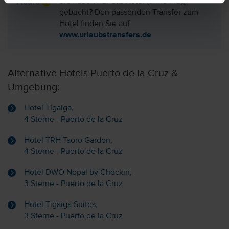
Sie haben nur das Hotel (ohne Flug)
gebucht? Den passenden Transfer zum
Hotel finden Sie auf
www.urlaubstransfers.de
Alternative Hotels Puerto de la Cruz &
Umgebung:
Hotel Tigaiga,
4 Sterne - Puerto de la Cruz
Hotel TRH Taoro Garden,
4 Sterne - Puerto de la Cruz
Hotel DWO Nopal by Checkin,
3 Sterne - Puerto de la Cruz
Hotel Tigaiga Suites,
3 Sterne - Puerto de la Cruz