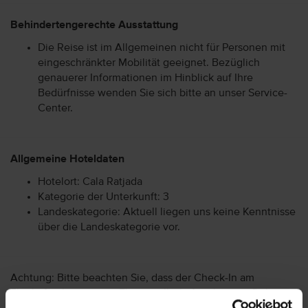
Behindertengerechte Ausstattung
Die Reise ist im Allgemeinen nicht für Personen mit
eingeschränkter Mobilität geeignet. Bezüglich
genauerer Informationen im Hinblick auf Ihre
Bedürfnisse wenden Sie sich bitte an unser Service-
Center.
Allgemeine Hoteldaten
Hotelort: Cala Ratjada
Kategorie der Unterkunft: 3
Landeskategorie: Aktuell liegen uns keine Kenntnisse
über die Landeskategorie vor.
Achtung: Bitte beachten Sie, dass der Check-In am
Flughafen bei einigen Fluggesellschaften kostenpflichtig