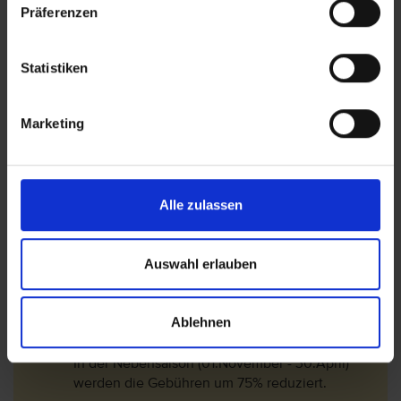
2023
Präferenzen
Statistiken
Wichtige Hinweise
Bitte beachten Sie, dass ab 01. Juli 2016 eine
Marketing
Touristensteuer (Ecotasa) erhoben wird.
Die Höhe der Steuer ist von der Hotel- bzw.
Schlüsselkategorie abhängig und wird pro
Alle zulassen
Nacht und pro Person zzgl. MwSt. (10%)
berechnet. Folgende Gebühren sind ab den 01.
Januar 2018 gültig.
Auswahl erlauben
1*-3* Hotel= 2 EUR/Nacht
3,5* -4* Hotel= 3 EUR/Nacht
Ablehnen
4,5* -5,5* Hotel= 4 EUR/Nacht
In der Nebensaison (01.November - 30.April)
werden die Gebühren um 75% reduziert.