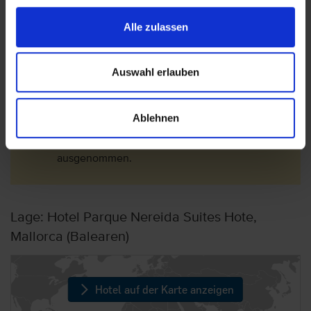
werden die Gebühren um 75% reduziert.
Alle zulassen
Langzeiturlauber erhalten ab dem 9.
Aufenthaltstag eine 50% Ermäßigung auf die
Steuer.
Auswahl erlauben
Die Gebühr ist nicht im Reisepreis enthalten
und ist direkt vor Ort im Hotel vom Gast zu
Ablehnen
entrichten.
Kinder bis 16 Jahre sind von der Steuer
ausgenommen.
Lage: Hotel Parque Nereida Suites Hote,
Mallorca (Balearen)
Hotel auf der Karte anzeigen