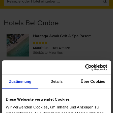
Hotels Bel Ombre
Heritage Awali Golf & Spa Resort
Mauritius – Bel Ombre
Südküste Mauritius
Heritage Le Telfair Golf & Wellness
Resort
Zustimmung
Details
Über Cookies
Mauritius – Bel Ombre
Südküste Mauritius
Diese Webseite verwendet Cookies
Wir verwenden Cookies, um Inhalte und Anzeigen zu
Outrigger Mauritius Beach Resort