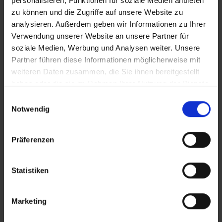
personalisieren, Funktionen für soziale Medien anbieten
zu können und die Zugriffe auf unsere Website zu
Mauritius – Bel Ombre
analysieren. Außerdem geben wir Informationen zu Ihrer
Südküste Mauritius
Verwendung unserer Website an unsere Partner für
soziale Medien, Werbung und Analysen weiter. Unsere
Partner führen diese Informationen möglicherweise mit
SO Sofitel Mauritius
weiteren Daten zusammen, die Sie ihnen bereitgestellt
haben oder die sie im Rahmen Ihrer Nutzung der Dienste
Mauritius – Bel Ombre
Südküste Mauritius
gesammelt haben.
Einwilligungsauswahl
Notwendig
Shanti Maurice Resort & Spa
Präferenzen
Mauritius – Bel Ombre
Südküste Mauritius
Statistiken
Tamassa Bel Ombre
Marketing
Mauritius – Bel Ombre