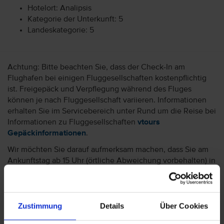
Hotelort: Analipsis
Kategorie der Unterkunft: 5
Landeskategorie: 5
Achtung: Bitte beachten Sie, dass der Check-In am
Flughafen bei einigen Fluggesellschaften kostenpflichtig
ist. Freigepäck und Verpflegung während des Fluges
können je nach Fluggesellschaft variieren. Informationen
erhalten Sie im Servicebereich unter Rund um die Reise bei
Informationen zu Fluggesellschaften
vtours
Gepäckinformationen
.
Wir möchten Sie darauf aufmerksam machen, dass Sie am
Ankunftstag ab 15 Uhr (örtliche Abweichung vorbehalten) in
Ihr Hotel einchecken können. An Ihrem Abreisetag können
Sie Ihr Zimmer bis 11 Uhr (örtliche Abweichung vorbehalten)
nutzen. Bitte beachten Sie, dass es bei Nur-Hotel-
Buchungen vorkommen kann, dass der Hotelier einen
Zustimmung
Details
Über Cookies
Nachweis der Anreise aus einem EU-Land oder der Schweiz