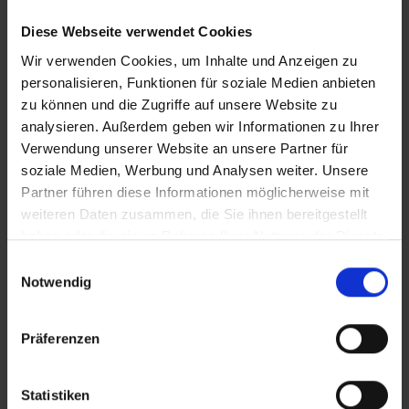
fordert. Sollte ein derartiger Nachweis nicht gelingen, kann
es vorkommen, dass der Hotelier
Diese Webseite verwendet Cookies
Nachzahlungsforderungen stellt oder die Buchung nicht
Wir verwenden Cookies, um Inhalte und Anzeigen zu
akzeptiert. Bitte beachten Sie, dass die vtours
personalisieren, Funktionen für soziale Medien anbieten
Hotelbeschreibung für Ihre Buchung relevant ist! Es ist
zu können und die Zugriffe auf unsere Website zu
möglich, dass in Einzelfällen nicht alle Veranstalter
Hotelbeschreibungen ausweisen oder es entscheidende
analysieren. Außerdem geben wir Informationen zu Ihrer
Unterschiede in den beschriebenen Leistungen gibt. Aug.
Verwendung unserer Website an unsere Partner für
2023
soziale Medien, Werbung und Analysen weiter. Unsere
Partner führen diese Informationen möglicherweise mit
weiteren Daten zusammen, die Sie ihnen bereitgestellt
haben oder die sie im Rahmen Ihrer Nutzung der Dienste
Wichtige Hinweise
gesammelt haben.
Einwilligungsauswahl
Notwendig
Bitte beachten Sie, dass in Griechenland seit
dem 01.01.2018 eine Touristensteuer erhoben
wird. Seit dem 01.01.2024 fungiert diese Steuer
Präferenzen
als sogenannte Abgabe zur Klimaresilienz.
Diese wird vor Ort im Hotel entrichtet.
Die Touristensteuer bemisst sich je nach
Statistiken