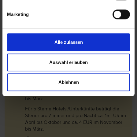
Klassifizierung (Landeskategorie) des Hotels
und dem Aufenthaltszeitraum:
Marketing
Für 1 Sterne und 2 Sterne Hotels /Unterkünfte
beträgt die Steuer pro Zimmer und pro Nacht
ca. 2 EUR im Aril bis Oktober und ca. 0,50 EUR
im November bis März.
Alle zulassen
Für 3 Sterne Hotels /Unterkünfte beträgt die
Steuer pro Zimmer und pro Nacht ca. 5 EUR im
Auswahl erlauben
April bis Oktober und ca. 1,50 EUR im
November bis März.
Für 4 Sterne Hotels /Unterkünfte beträgt die
Ablehnen
Steuer pro Zimmer und pro Nacht ca. 10 EUR im
April bis Oktober und ca. 3 EUR im November
bis März.
Für 5 Sterne Hotels /Unterkünfte beträgt die
Steuer pro Zimmer und pro Nacht ca. 15 EUR im
April bis Oktober und ca. 4 EUR im November
bis März.