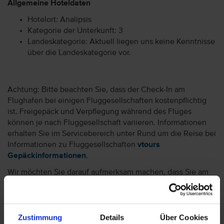
Allgemeine Hoteldaten
Hotelort: Analipsis
Kategorie der Unterkunft: 3
Landeskategorie: Aktuell liegen uns keine Kenntnisse
über die Landeskategorie vor.
Achtung: Bitte beachten Sie, dass der Check-In am
Flughafen bei einigen Fluggesellschaften kostenpflichtig
ist. Freigepäck und Verpflegung während des Fluges
können je nach Fluggesellschaft variieren. Informationen
erhalten Sie im Servicebereich unter Rund um die Reise bei
Informationen zu Fluggesellschaften
vtours
Gepäckinformationen
.
Wir möchten Sie darauf aufmerksam machen, dass Sie am
Ankunftstag ab 15 Uhr (örtliche Abweichung vorbehalten) in
Ihr Hotel einchecken können. An Ihrem Abreisetag können
Sie Ihr Zimmer bis 11 Uhr (örtliche Abweichung vorbehalten)
nutzen. Bitte beachten Sie, dass es bei Nur-Hotel-
Zustimmung
Details
Über Cookies