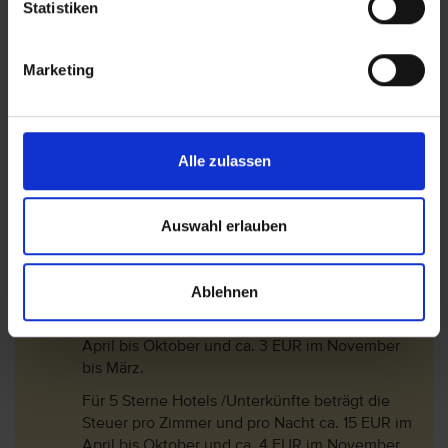
Statistiken
Die Touristensteuer bemisst sich je nach
Klassifizierung (Landeskategorie) des Hotels
Marketing
und dem Aufenthaltszeitraum:
Für 1 Sterne und 2 Sterne Hotels /Unterkünfte
beträgt die Steuer pro Zimmer und pro Nacht
ca. 2 EUR im Aril bis Oktober und ca. 0,50 EUR
Alle zulassen
im November bis März.
Für 3 Sterne Hotels /Unterkünfte beträgt die
Auswahl erlauben
Steuer pro Zimmer und pro Nacht ca. 5 EUR im
April bis Oktober und ca. 1,50 EUR im
November bis März.
Ablehnen
Für 4 Sterne Hotels /Unterkünfte beträgt die
Steuer pro Zimmer und pro Nacht ca. 10 EUR im
April bis Oktober und ca. 3 EUR im November
bis März.
Für 5 Sterne Hotels /Unterkünfte beträgt die
Steuer pro Zimmer und pro Nacht ca. 15 EUR im
April bis Oktober und ca. 4 EUR im November