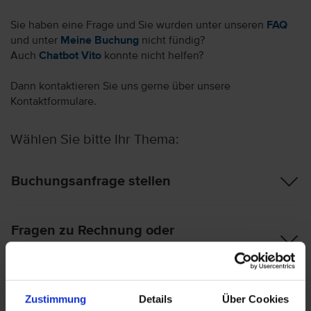
Sie haben eine Frage und Sie wurden unter unseren
FAQ
und unter
Meine Buchung
nicht fündig?
Auch
Chatbot Vito
konnte nicht helfen?
Dann kontaktieren Sie uns gerne über unsere
Kontaktformulare.
Wählen Sie bitte Ihr Thema:
Buchungsanfrage stellen
Fragen zu Rechnung oder
Reiseunterlagen
Fragen zu Zahlungen
Zustimmung
Details
Über Cookies