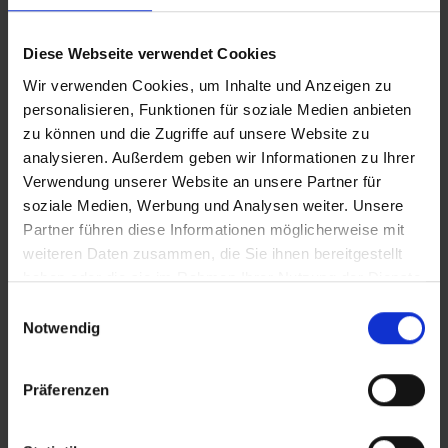
Fragen zu Hotel oder Flug (Zeiten,
Diese Webseite verwendet Cookies
Gepäck, Check-In, Sonderreservierung)
Wir verwenden Cookies, um Inhalte und Anzeigen zu
personalisieren, Funktionen für soziale Medien anbieten
zu können und die Zugriffe auf unsere Website zu
Fragen zu Umbuchungen
analysieren. Außerdem geben wir Informationen zu Ihrer
Verwendung unserer Website an unsere Partner für
soziale Medien, Werbung und Analysen weiter. Unsere
Fragen zu Namensänderungen und
Partner führen diese Informationen möglicherweise mit
Ersatzpersonen
weiteren Daten zusammen, die Sie ihnen bereitgestellt
haben oder die sie im Rahmen Ihrer Nutzung der Dienste
gesammelt haben.
Einwilligungsauswahl
Fragen zu Stornierungen
Notwendig
Befinden Sie sich bereits an Ihrem
Präferenzen
Reiseziel?