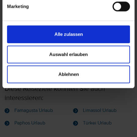
Larnaka
Marketing
The Golden Bay Beach
Alle zulassen
Zypern – Larnaca
Larnaka
Auswahl erlauben
Ablehnen
Diese Reiseziele könnten Sie auch
interessieren:
Famagusta Urlaub
Limassol Urlaub
Paphos Urlaub
Türkei Urlaub