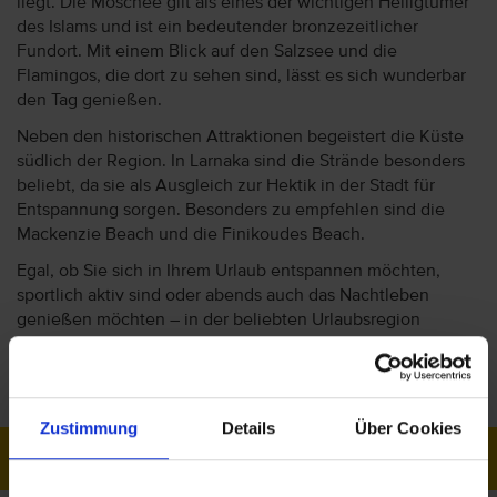
liegt. Die Moschee gilt als eines der wichtigen Heiligtümer
des Islams und ist ein bedeutender bronzezeitlicher
Fundort. Mit einem Blick auf den Salzsee und die
Flamingos, die dort zu sehen sind, lässt es sich wunderbar
den Tag genießen.
Neben den historischen Attraktionen begeistert die Küste
südlich der Region. In Larnaka sind die Strände besonders
beliebt, da sie als Ausgleich zur Hektik in der Stadt für
Entspannung sorgen. Besonders zu empfehlen sind die
Mackenzie Beach und die Finikoudes Beach.
Egal, ob Sie sich in Ihrem Urlaub entspannen möchten,
sportlich aktiv sind oder abends auch das Nachtleben
genießen möchten – in der beliebten Urlaubsregion
Larnaka sind Sie an der richtigen Adresse. Buchen Sie jetzt
Ihren Urlaub mit vtours!
Zustimmung
Details
Über Cookies