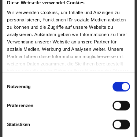
Diese Webseite verwendet Cookies
Wir verwenden Cookies, um Inhalte und Anzeigen zu
personalisieren, Funktionen für soziale Medien anbieten
Hotels Larnaka
zu können und die Zugriffe auf unsere Website zu
analysieren. Außerdem geben wir Informationen zu Ihrer
Livadhiotis City
Verwendung unserer Website an unsere Partner für
soziale Medien, Werbung und Analysen weiter. Unsere
Zypern – Larnaca
Partner führen diese Informationen möglicherweise mit
Larnaka
weiteren Daten zusammen, die Sie ihnen bereitgestellt
haben oder die sie im Rahmen Ihrer Nutzung der Dienste
gesammelt haben.
Einwilligungsauswahl
Lordos Beach
Notwendig
Zypern – Larnaca
Larnaka
Präferenzen
Sandy Beach Hotel & Spa
Statistiken
Zypern – Larnaca