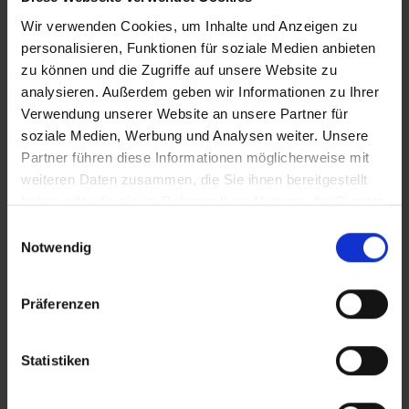
Bitte beachten Sie, dass es in die Vereinigten
Wir verwenden Cookies, um Inhalte und Anzeigen zu
Arabischen Emirate ein Einfuhrverbot für
personalisieren, Funktionen für soziale Medien anbieten
zahlreiche Medikamente ohne ärztliche
zu können und die Zugriffe auf unsere Website zu
Verschreibung gibt. Weitere Informationen
analysieren. Außerdem geben wir Informationen zu Ihrer
finden Sie auf der Internetseite des
Auswärtigen Amtes.
Verwendung unserer Website an unsere Partner für
soziale Medien, Werbung und Analysen weiter. Unsere
Bitte beachten Sie: Wenn der Rückflug
Partner führen diese Informationen möglicherweise mit
zwischen 0 - 4 Uhr nachts erfolgt, wird KEINE
weiteren Daten zusammen, die Sie ihnen bereitgestellt
zusätzliche Übernachtung am letzten Tag
haben oder die sie im Rahmen Ihrer Nutzung der Dienste
gebucht.
gesammelt haben.
Einwilligungsauswahl
In den Vereinigten Arabischen Emiraten wird
Notwendig
viel gebaut. Deshalb kann es vieler Orts zu
leichten Lärmbelästigungen und
Sichteinschränkungen kommen. Bitte haben Sie
Präferenzen
Verständnis dafür, dass wir darauf keinen
Einfluss haben.
Statistiken
Bitte achten Sie darauf, dass bei Buchungen in
die VAE das Mindestalter bei Alleinreisenden