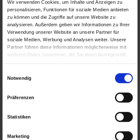
Wir verwenden Cookies, um Inhalte und Anzeigen zu
personalisieren, Funktionen für soziale Medien anbieten
zu können und die Zugriffe auf unsere Website zu
Wichtige Hinweise
analysieren. Außerdem geben wir Informationen zu Ihrer
Achtung: Bei dieser Buchung ist kein Transfer
Verwendung unserer Website an unsere Partner für
inkludiert.
soziale Medien, Werbung und Analysen weiter. Unsere
Bequem und günstig zu Ihrem Hotel? Buchen
Partner führen diese Informationen möglicherweise mit
Sie Ihren Urlaubstransfer in Ihrem Reisebüro
weiteren Daten zusammen, die Sie ihnen bereitgestellt
oder unter www.urlaubstransfers.de
haben oder die sie im Rahmen Ihrer Nutzung der Dienste
gesammelt haben.
Bitte beachten Sie, dass ab 01. Juli 2016 eine
Einwilligungsauswahl
Touristensteuer (Ecotasa) erhoben wird.
Notwendig
Die Höhe der Steuer ist von der Hotel- bzw.
Schlüsselkategorie abhängig und wird pro
Präferenzen
Nacht und pro Person zzgl. MwSt. (10%)
berechnet. Folgende Gebühren sind ab den 01.
Januar 2018 gültig.
Statistiken
1*-3* Hotel= 2 EUR/Nacht
3,5* -4* Hotel= 3 EUR/Nacht
Marketing