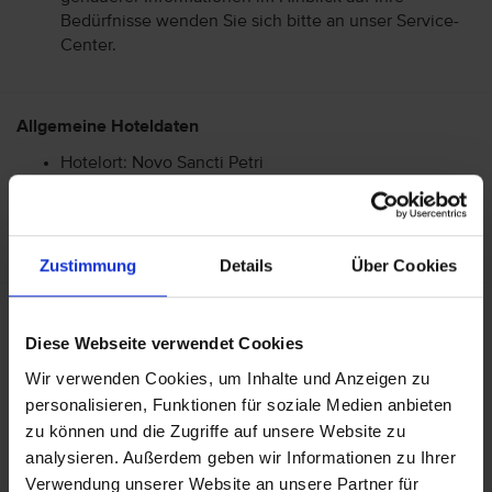
Bedürfnisse wenden Sie sich bitte an unser Service-
Center.
Allgemeine Hoteldaten
Hotelort: Novo Sancti Petri
Kategorie der Unterkunft: 4
Landeskategorie: Aktuell liegen uns keine Kenntnisse
über die Landeskategorie vor.
Zustimmung
Details
Über Cookies
Achtung: Bitte beachten Sie, dass der Check-In am
Flughafen bei einigen Fluggesellschaften kostenpflichtig
Diese Webseite verwendet Cookies
ist. Freigepäck und Verpflegung während des Fluges
Wir verwenden Cookies, um Inhalte und Anzeigen zu
können je nach Fluggesellschaft variieren. Informationen
personalisieren, Funktionen für soziale Medien anbieten
erhalten Sie im Servicebereich unter Rund um die Reise bei
zu können und die Zugriffe auf unsere Website zu
Informationen zu Fluggesellschaften
vtours
analysieren. Außerdem geben wir Informationen zu Ihrer
Gepäckinformationen
.
Verwendung unserer Website an unsere Partner für