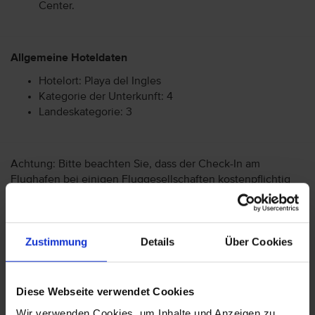
Center.
Allgemeine Hoteldaten
Hotelort: Playa del Ingles
Kategorie der Unterkunft: 4
Landeskategorie: 3
Achtung: Bitte beachten Sie, dass der Check-In am
Flughafen bei einigen Fluggesellschaften kostenpflichtig
ist. Freigepäck und Verpflegung während des Fluges
können je nach Fluggesellschaft variieren. Informationen
erhalten Sie im Servicebereich unter Rund um die Reise bei
Zustimmung
Details
Über Cookies
Informationen zu Fluggesellschaften
vtours
Gepäckinformationen
.
Wir möchten Sie darauf aufmerksam machen, dass Sie am
Diese Webseite verwendet Cookies
Ankunftstag ab 15 Uhr (örtliche Abweichung vorbehalten) in
Ihr Hotel einchecken können. An Ihrem Abreisetag können
Wir verwenden Cookies, um Inhalte und Anzeigen zu