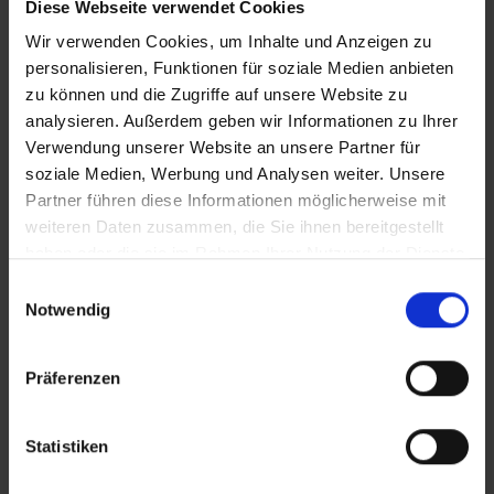
Diese Webseite verwendet Cookies
Hotelbeschreibung für Ihre Buchung relevant ist! Es ist
Wir verwenden Cookies, um Inhalte und Anzeigen zu
möglich, dass in Einzelfällen nicht alle Veranstalter
personalisieren, Funktionen für soziale Medien anbieten
Hotelbeschreibungen ausweisen oder es entscheidende
zu können und die Zugriffe auf unsere Website zu
Unterschiede in den beschriebenen Leistungen gibt. Aug.
2023
analysieren. Außerdem geben wir Informationen zu Ihrer
Verwendung unserer Website an unsere Partner für
soziale Medien, Werbung und Analysen weiter. Unsere
Partner führen diese Informationen möglicherweise mit
Wichtige Hinweise
weiteren Daten zusammen, die Sie ihnen bereitgestellt
haben oder die sie im Rahmen Ihrer Nutzung der Dienste
Das Bereitstellen von Babybetten ist auf
gesammelt haben.
Anfrage. Gegebenenfalls wird eine Gebühr
Einwilligungsauswahl
Notwendig
erhoben.
Bitte beachten Sie, dass ab 01. Juli 2016 eine
Touristensteuer (Ecotasa) erhoben wird.
Präferenzen
Die Höhe der Steuer ist von der Hotel- bzw.
Schlüsselkategorie abhängig und wird pro
Statistiken
Nacht und pro Person zzgl. MwSt. (10%)
berechnet. Folgende Gebühren sind ab den 01.