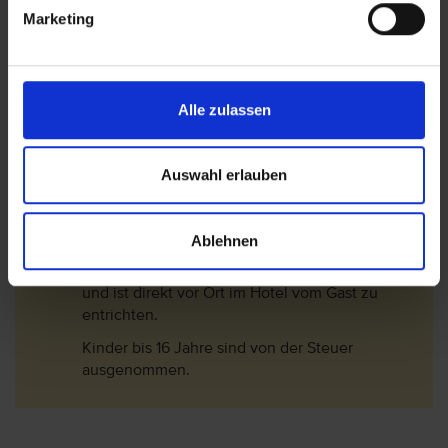
Januar 2018 gültig.
Marketing
1*-3* Hotel= 2 EUR/Nacht
3,5* -4* Hotel= 3 EUR/Nacht
4,5* -5,5* Hotel= 4 EUR/Nacht
Alle zulassen
In der Nebensaison (01.November - 30.April)
werden die Gebühren um 75% reduziert.
Auswahl erlauben
Langzeiturlauber erhalten ab dem 9.
Aufenthaltstag eine 50% Ermäßigung auf die
Steuer.
Ablehnen
Die Gebühr ist nicht im Reisepreis enthalten
und ist direkt vor Ort im Hotel vom Gast zu
entrichten.
Kinder bis 16 Jahre sind von der Steuer
ausgenommen.