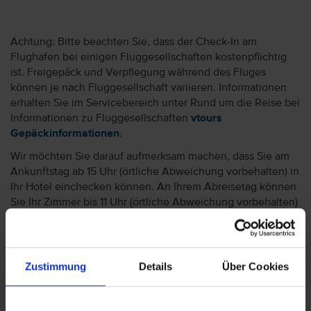
Achtung: Bitte beachten Sie, dass der Check-In am
Flughafen bei einigen Fluggesellschaften kostenpflichtig
ist. Freigepäck und Verpflegung während des Fluges
können je nach Fluggesellschaft variieren. Informationen
erhalten Sie im Servicebereich unter Rund um die Reise bei
Informationen zu Fluggesellschaften
vtours
Gepäckinformationen
.
Wir möchten Sie darauf aufmerksam machen, dass Sie am
Ankunftstag ab 15 Uhr (örtliche Abweichung vorbehalten) in
Ihr Hotel einchecken können. An Ihrem Abreisetag können
Sie Ihr Zimmer bis 11 Uhr (örtliche Abweichung vorbehalten)
nutzen. Bitte beachten Sie, dass es bei Nur-Hotel-
Buchungen vorkommen kann, dass der Hotelier einen
Nachweis der Anreise aus einem EU-Land oder der Schweiz
fordert. Sollte ein derartiger Nachweis nicht gelingen, kann
Zustimmung
Details
Über Cookies
es vorkommen, dass der Hotelier
Nachzahlungsforderungen stellt oder die Buchung nicht
akzeptiert. Bitte beachten Sie, dass die vtours