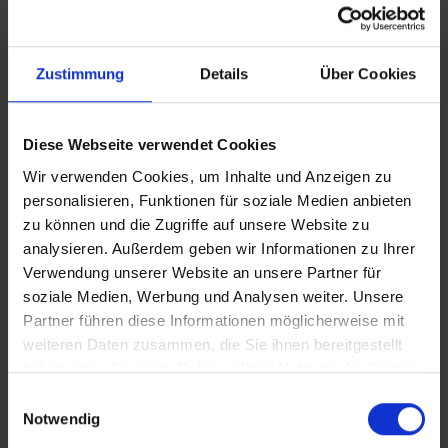
fordert. Sollte ein derartiger Nachweis nicht gelingen, kann
es vorkommen, dass der Hotelier
Nachzahlungsforderungen stellt oder die Buchung nicht
Zustimmung
Details
Über Cookies
akzeptiert. Bitte beachten Sie, dass die vtours
Hotelbeschreibung für Ihre Buchung relevant ist! Es ist
möglich, dass in Einzelfällen nicht alle Veranstalter
Diese Webseite verwendet Cookies
Hotelbeschreibungen ausweisen oder es entscheidende
Unterschiede in den beschriebenen Leistungen gibt. Aug.
Wir verwenden Cookies, um Inhalte und Anzeigen zu
2023
personalisieren, Funktionen für soziale Medien anbieten
zu können und die Zugriffe auf unsere Website zu
analysieren. Außerdem geben wir Informationen zu Ihrer
Verwendung unserer Website an unsere Partner für
Wichtige Hinweise
soziale Medien, Werbung und Analysen weiter. Unsere
Partner führen diese Informationen möglicherweise mit
Die Klimaanlage und Kühlschrank im Zimmer
sind gegen Gebühr.
weiteren Daten zusammen, die Sie ihnen bereitgestellt
Die Einzelzimmer haben nur Terasse (kein
haben oder die sie im Rahmen Ihrer Nutzung der Dienste
Balkon).
gesammelt haben.
Einwilligungsauswahl
Bei All Inklusive gibt es Kaffee mit Gebäck (kein
Notwendig
Kuchen).