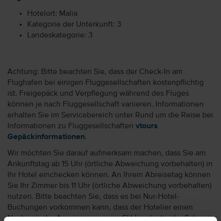
Hotelort: Malia
Kategorie der Unterkunft: 3
Landeskategorie: 3
Achtung: Bitte beachten Sie, dass der Check-In am
Flughafen bei einigen Fluggesellschaften kostenpflichtig
ist. Freigepäck und Verpflegung während des Fluges
können je nach Fluggesellschaft variieren. Informationen
erhalten Sie im Servicebereich unter Rund um die Reise bei
Informationen zu Fluggesellschaften
vtours
Gepäckinformationen
.
Wir möchten Sie darauf aufmerksam machen, dass Sie am
Ankunftstag ab 15 Uhr (örtliche Abweichung vorbehalten) in
Ihr Hotel einchecken können. An Ihrem Abreisetag können
Sie Ihr Zimmer bis 11 Uhr (örtliche Abweichung vorbehalten)
nutzen. Bitte beachten Sie, dass es bei Nur-Hotel-
Buchungen vorkommen kann, dass der Hotelier einen
Nachweis der Anreise aus einem EU-Land oder der Schweiz