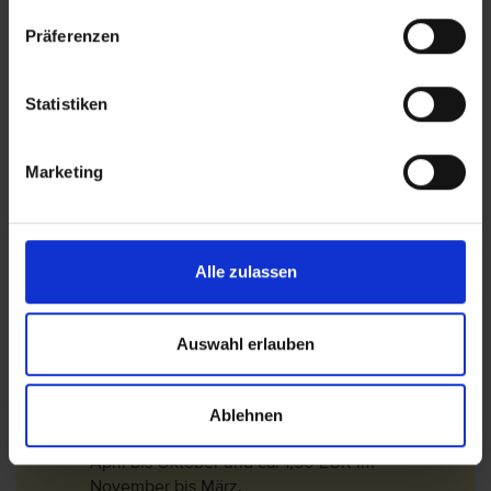
Bite beachten Sie, dass im Mai und Oktober die
Lobby Bar nur bei schlechteren
Präferenzen
Wetterbedingungen öffnet.
Bitte beachten Sie, dass in Griechenland seit
Statistiken
dem 01.01.2018 eine Touristensteuer erhoben
wird. Seit dem 01.01.2024 fungiert diese Steuer
als sogenannte Abgabe zur Klimaresilienz.
Marketing
Diese wird vor Ort im Hotel entrichtet.
Die Touristensteuer bemisst sich je nach
Klassifizierung (Landeskategorie) des Hotels
und dem Aufenthaltszeitraum:
Alle zulassen
Für 1 Sterne und 2 Sterne Hotels /Unterkünfte
beträgt die Steuer pro Zimmer und pro Nacht
Auswahl erlauben
ca. 2 EUR im Aril bis Oktober und ca. 0,50 EUR
im November bis März.
Ablehnen
Für 3 Sterne Hotels /Unterkünfte beträgt die
Steuer pro Zimmer und pro Nacht ca. 5 EUR im
April bis Oktober und ca. 1,50 EUR im
November bis März.