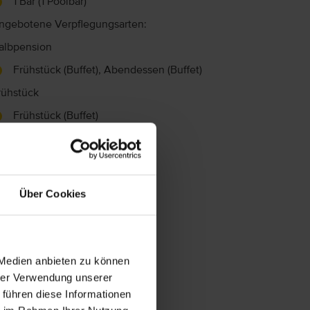
1 Bar (1 Poolbar)
ngebotene Verpflegungsarten:
albpension
Frühstück (Buffet), Abendessen (Buffet)
rühstück
Frühstück (Buffet)
Über Cookies
 Medien anbieten zu können
hrer Verwendung unserer
 führen diese Informationen