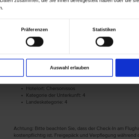
 Daten zusammen, die Sie ihnen bereitgestellt haben oder die s
n.
Präferenzen
Statistiken
Behindertengerechte Ausstattung
Die Reise ist im Allgemeinen nicht für Personen mit
genauerer Informationen im Hinblick auf Ihre Bedürf
Center.
Auswahl erlauben
Allgemeine Hoteldaten
Hotelort: Chersonissos
Kategorie der Unterkunft: 4
Landeskategorie: 4
Achtung: Bitte beachten Sie, dass der Check-In am Flugh
kostenpflichtig ist. Freigepäck und Verpflegung während 