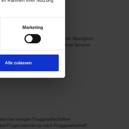
ie im Rahmen Ihrer Nutzung
Marketing
 eingeschränkter Mobilität geeignet. Bezüglich
nisse wenden Sie sich bitte an unser Service-
Alle zulassen
afen bei einigen Fluggesellschaften
des Fluges können je nach Fluggesellschaft