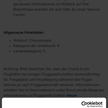
genauerer Informationen im Hinblick auf Ihre
Bedürfnisse wenden Sie sich bitte an unser Service-
Center.
Allgemeine Hoteldaten
Hotelort: Chersonissos
Kategorie der Unterkunft: 4
Landeskategorie: 5
Achtung: Bitte beachten Sie, dass der Check-In am
Flughafen bei einigen Fluggesellschaften kostenpflichtig
ist. Freigepäck und Verpflegung während des Fluges
können je nach Fluggesellschaft variieren. Informationen
erhalten Sie im Servicebereich unter Rund um die Reise bei
Informationen zu Fluggesellschaften
vtours
Gepäckinformationen
.