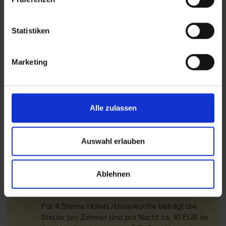
Bitte beachten Sie, dass in Griechenland seit
dem 01.01.2018 eine Touristensteuer erhoben
wird. Seit dem 01.01.2024 fungiert diese Steuer
Statistiken
als sogenannte Abgabe zur Klimaresilienz.
Diese wird vor Ort im Hotel entrichtet.
Marketing
Die Touristensteuer bemisst sich je nach
Klassifizierung (Landeskategorie) des Hotels
und dem Aufenthaltszeitraum:
Für 1 Sterne und 2 Sterne Hotels /Unterkünfte
Alle zulassen
beträgt die Steuer pro Zimmer und pro Nacht
ca. 2 EUR im Aril bis Oktober und ca. 0,50 EUR
im November bis März.
Auswahl erlauben
Für 3 Sterne Hotels /Unterkünfte beträgt die
Steuer pro Zimmer und pro Nacht ca. 5 EUR im
Ablehnen
April bis Oktober und ca. 1,50 EUR im
November bis März.
Für 4 Sterne Hotels /Unterkünfte beträgt die
Steuer pro Zimmer und pro Nacht ca. 10 EUR im